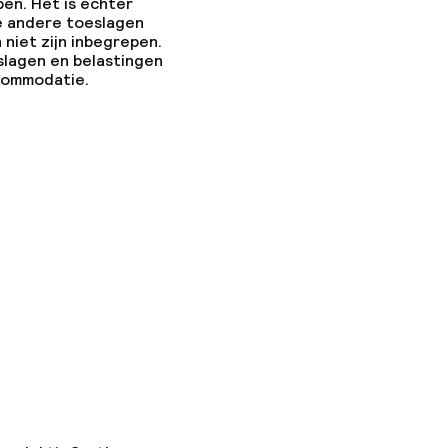
pen. Het is echter
e andere toeslagen
 niet zijn inbegrepen.
slagen en belastingen
ccommodatie.