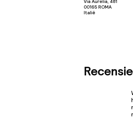
Via Aurelia, 481
00165
ROMA
Vergaderruim
Italië
Beleid
Kleine huisdi
(minder dan de
Recensie