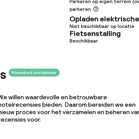
Parkeren op eigen terrein (o
parkeren
te
Opladen elektrische
Niet beschikbaar op locatie
Fietsenstalling
Beschikbaar
eren toegestaan
 5 kg)
s
Binnenkort beschikbaar
We willen waardevolle en betrouwbare
hotelrecensies bieden. Daarom bereiden we een
nieuw proces voor het verzamelen en beheren va
recensies voor.