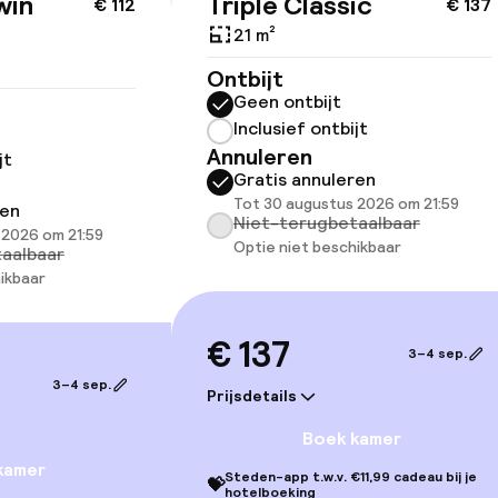
win
Triple Classic
€ 112
€ 137
21 m²
Ontbijt
Geen ontbijt
llness
Inclusief ontbijt
Annuleren
jt
Fitnessruimte /
Gratis annuleren
Tot 30 augustus 2026 om 21:59
ren
alon
Niet-terugbetaalbaar
 2026 om 21:59
Optie niet beschikbaar
aalbaar
ikbaar
€ 137
3–4 sep.
Terras
3–4 sep.
Prijsdetails
Boek kamer
kamer
Steden-app t.w.v. €11,99 cadeau bij je
💝
hotelboeking