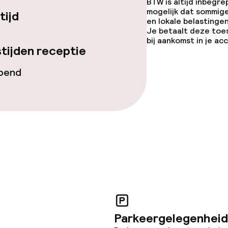
BTW is altijd inbegre
mogelijk dat sommig
tijd
ties
en lokale belastingen
Je betaalt deze toe
bij aankomst in je a
tijden receptie
 diensten voor kinderen
opend
e
orzieningen
teiten
Parkeergelegenheid
uimte