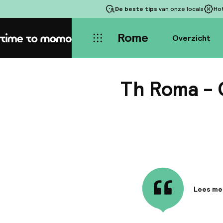
De beste tips
van onze locals
Ho
Rome
Overzicht
Home
Th Roma - 
Lees me
Informa
Gehuisve
kilomete