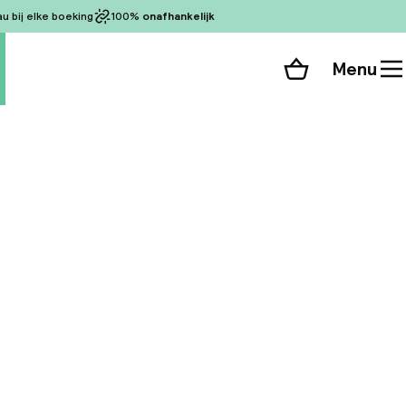
 bij elke boeking
100%
onafhankelijk
Menu
Winkelmand
Bekijk de kamers
alle 57 foto’s
p slechts een paar
omt dit hotel