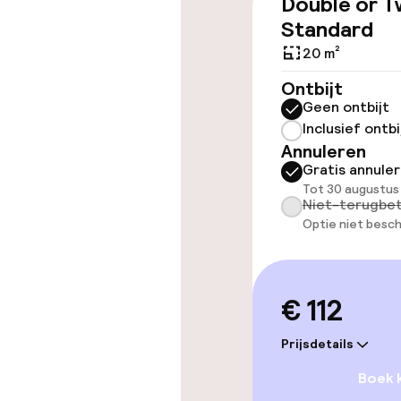
Double or T
Lift
Standard
20 m²
Zwemmen & we
Ontbijt
Geen ontbijt
Inclusief ontbi
Massage
Annuleren
Gratis annule
Schoonheidss
Tot 30 augustus
Niet-terugbet
Optie niet besch
Entertainment
Gratis wifi
€ 112
Tuin
Prijsdetails
Boek 