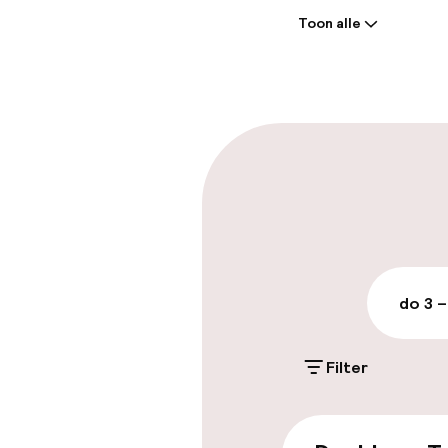
Toon alle
Receptie: 24 
Bagageruimte
Parkeren & mob
Parkeergelege
terrein (buite
Gratis parkeren
do 3 –
Openbaar par
Filter
Toegankelijkhe