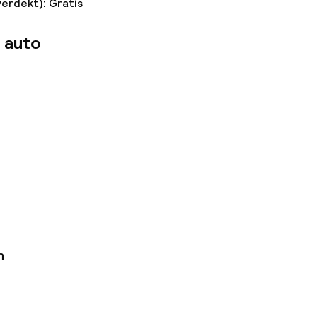
verdekt): Gratis
 auto
n