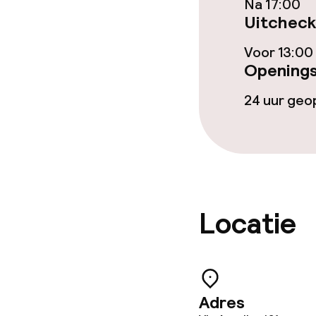
Na 17:00
Uitcheck
Glutenvrije op
Voor 13:00
Openings
Faciliteiten en
24 uur ge
Babysitservic
Schoonmaakvo
Locatie
Wasservice
Zakelijke facili
Adres
Conferentier