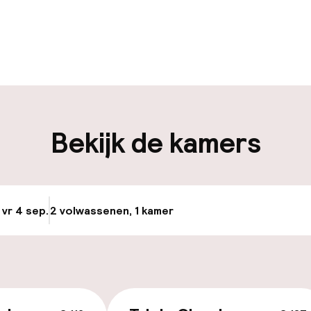
uur geopend
iliteit
Bekijk de kamers
nheid op eigen
Transferservice
n)
Fietsenstalling
 vr 4 sep.
2 volwassenen, 1 kamer
Update beschikba
keren
id