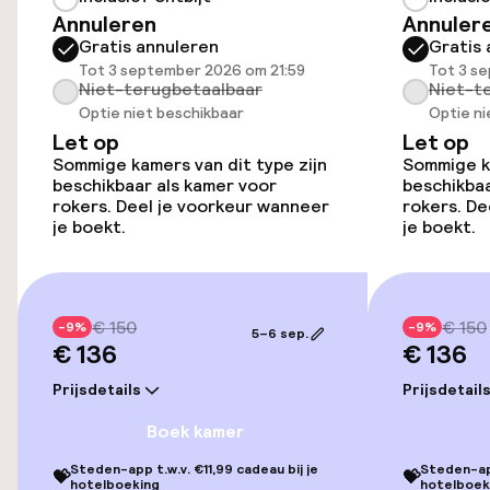
Annuleren
Annuler
Gratis annuleren
Gratis 
Kamers
Tot 3 september 2026 om 21:59
Tot 3 s
Niet-terugbetaalbaar
Niet-t
Optie niet beschikbaar
Optie ni
Kamers voor rokers beschikbaar
Let op
Let op
Sommige kamers van dit type zijn
Sommige ka
beschikbaar als kamer voor
beschikbaa
Entertainment
rokers. Deel je voorkeur wanneer
rokers. De
je boekt.
je boekt.
Gratis wifi
Zonneterras
€ 150
€ 150
-9%
-9%
5–6 sep.
€ 136
€ 136
TV lounge
Prijsdetails
Prijsdetail
Eet- en drinkgelegenheden
Boek kamer
Steden-app t.w.v. €11,99 cadeau bij je
Steden-app
💝
💝
Restaurant
hotelboeking
hotelboek