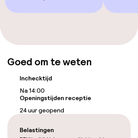
Bar
Eet- en drinkdiensten
Ontbijtbuffet
Goed om te weten
Roomservice
Inchecktijd
Schoonmaakvoorzieningen
Na 14:00
Openingstijden receptie
Wasfaciliteiten (wasmachine)
24 uur geopend
Wasservice
Belastingen
Zakelijke faciliteiten