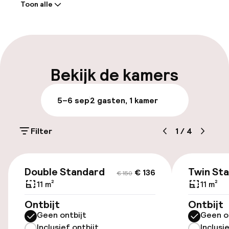
Toon alle
Receptie: 24 uur geopend
Meertalige medewerkers
Bagageruimte
Bekijk de kamers
Parkeren & mobiliteit
5–6 sep
2 gasten, 1 kamer
Openbaar parkeren
Filter
1
/
4
Luchthavenshuttle
€ 130
€ 142
Transferservice
Double Standard
Twin St
€ 136
€ 150
11 m²
11 m²
Toegankelijkheid
Ontbijt
Ontbijt
Geen ontbijt
Geen o
Lift
Inclusief ontbijt
Inclusi