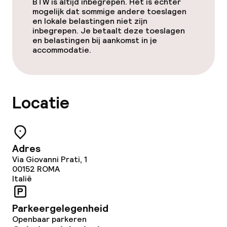
BTW is altijd inbegrepen. Het is echter
mogelijk dat sommige andere toeslagen
Conferentieruimte
en lokale belastingen niet zijn
inbegrepen. Je betaalt deze toeslagen
en belastingen bij aankomst in je
Vergaderruimte
accommodatie.
Beleid
Locatie
Overal rookvrij
Adres
Via Giovanni Prati, 1
00152
ROMA
Italië
Parkeergelegenheid
Openbaar parkeren