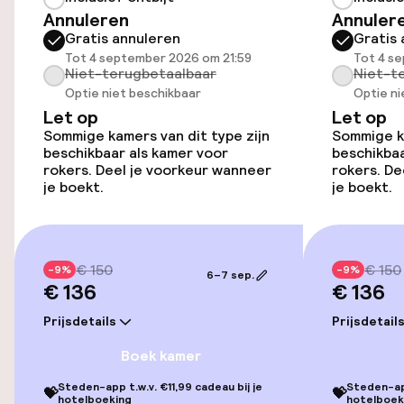
Annuleren
Annuler
Gratis annuleren
Gratis 
Kamers
Tot 4 september 2026 om 21:59
Tot 4 s
Niet-terugbetaalbaar
Niet-t
Optie niet beschikbaar
Optie ni
Kamers voor rokers beschikbaar
Let op
Let op
Sommige kamers van dit type zijn
Sommige ka
beschikbaar als kamer voor
beschikbaa
Entertainment
rokers. Deel je voorkeur wanneer
rokers. De
je boekt.
je boekt.
Gratis wifi
Zonneterras
€ 150
€ 150
-9%
-9%
6–7 sep.
€ 136
€ 136
TV lounge
Prijsdetails
Prijsdetail
Eet- en drinkgelegenheden
Boek kamer
Steden-app t.w.v. €11,99 cadeau bij je
Steden-app
💝
💝
Restaurant
hotelboeking
hotelboek