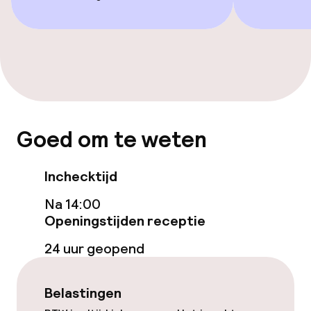
Bar
Eet- en drinkdiensten
Ontbijtbuffet
Goed om te weten
Roomservice
Inchecktijd
Schoonmaakvoorzieningen
Na 14:00
Openingstijden receptie
Wasfaciliteiten (wasmachine)
24 uur geopend
Wasservice
Belastingen
Zakelijke faciliteiten