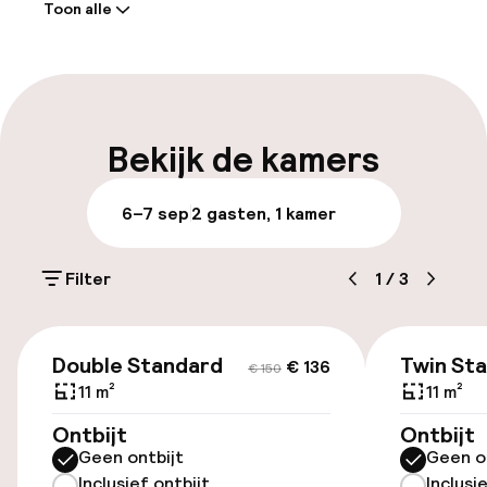
Toon alle
Receptie: 24 uur geopend
Meertalige medewerkers
Bagageruimte
Bekijk de kamers
Parkeren & mobiliteit
6–7 sep
2 gasten, 1 kamer
Openbaar parkeren
Filter
1
/
3
Luchthavenshuttle
€ 130
€ 142
Transferservice
Double Standard
Twin St
€ 136
€ 150
11 m²
11 m²
Toegankelijkheid
Ontbijt
Ontbijt
Geen ontbijt
Geen o
Lift
Inclusief ontbijt
Inclusi