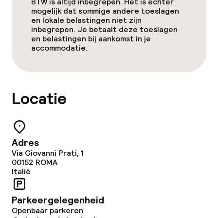
BTW is altijd inbegrepen. Het is echter
mogelijk dat sommige andere toeslagen
Conferentieruimte
en lokale belastingen niet zijn
inbegrepen. Je betaalt deze toeslagen
en belastingen bij aankomst in je
Vergaderruimte
accommodatie.
Beleid
Locatie
Overal rookvrij
Adres
Via Giovanni Prati, 1
00152
ROMA
Italië
Parkeergelegenheid
Openbaar parkeren