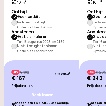
16 m²
16 m²
Openbaar parkeren
Ontbijt
Ontbijt
Geen ontbijt
Geen o
Inclusief ontbijt
Inclusi
Toegankelijkheid
Optie niet beschikbaar
Optie ni
Annuleren
Annuler
Overal rolstoeltoegankelijk
Gratis annuleren
Gratis 
Tot 16 augustus 2026 om 21:59
Tot 16 a
Lift
Niet-terugbetaalbaar
Niet-t
Optie niet beschikbaar
Optie ni
Entertainment
€ 182
€ 265
Gratis wifi
-8%
-8%
7–8 sep.
€ 167
€ 243
Tuin
Prijsdetails
Prijsdetail
Boek kamer
Terras
Steden-app t.w.v. €11,99 cadeau bij je
Steden-app
💝
💝