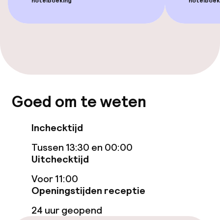
TV lounge
hotelboeking
hotelboek
Eet- en drinkgelegenheden
Bar
Schoonmaakvoorzieningen
Goed om te weten
Wasservice
Inchecktijd
Tussen 13:30 en 00:00
Beleid
Uitchecktijd
Overal rookvrij
Voor 11:00
Openingstijden receptie
24 uur geopend