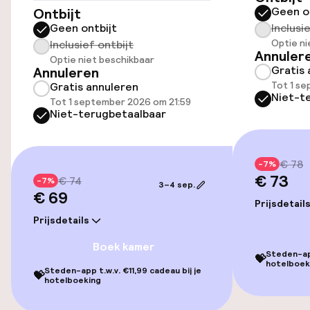
Overal rookvrij
Geen o
Ontbijt
Geen ontbijt
Inclusi
Optie ni
Inclusief ontbijt
Annuler
Optie niet beschikbaar
Gratis 
Annuleren
Tot 1 s
Gratis annuleren
Niet-t
Tot 1 september 2026 om 21:59
Niet-terugbetaalbaar
€ 78
-7%
€ 73
€ 74
-7%
3–4 sep.
€ 69
Prijsdetail
Prijsdetails
Boek kamer
Steden-app
💝
hotelboek
Steden-app t.w.v. €11,99 cadeau bij je
💝
hotelboeking