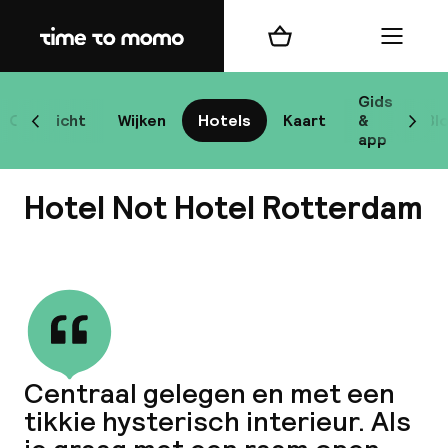
Home
Winkelmand
Menu
Ro
Gids
Overzicht
Wijken
Hotels
Kaart
&
Bl
Scroll naar links
Scrol
app
Best
Hotel Not Hotel Rotterdam
Bekijk alle
bes
Reis
Centraal gelegen en met een
W
tikkie hysterisch interieur. Als
Mij