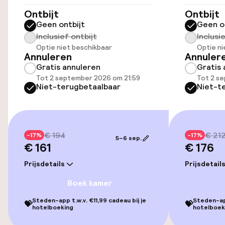
Kamers
Ontbijt
Ontbijt
Familiekamers beschikbaar
Geen ontbijt
Geen o
Inclusief ontbijt
Inclusi
Kamers voor rokers beschikbaar
Optie niet beschikbaar
Optie ni
Annuleren
Annuler
Gratis annuleren
Gratis 
Tot 2 september 2026 om 21:59
Tot 2 s
Zwemmen & wellness
Niet-terugbetaalbaar
Niet-t
Ligstoelen
€ 194
€ 21
-17%
-17%
Entertainment
5–6 sep.
€ 161
€ 176
Gratis wifi
Prijsdetails
Prijsdetail
Boek kamer
Zonneterras
Steden-app t.w.v. €11,99 cadeau bij je
Steden-app
💝
💝
hotelboeking
hotelboek
TV lounge