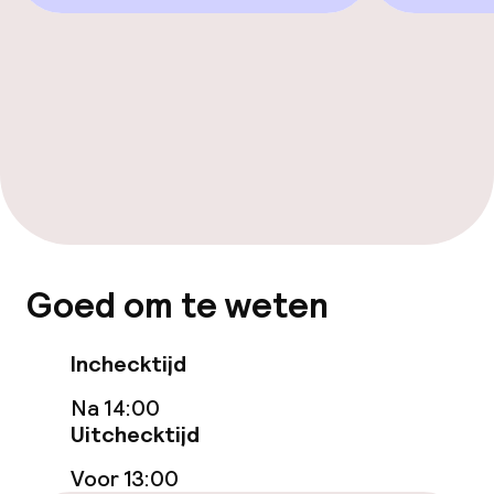
Eet- en drinkdiensten
Roomservice
Faciliteiten en diensten voor kinderen
Babysitservice
Goed om te weten
Schoonmaakvoorzieningen
Wasservice
Inchecktijd
Na 14:00
Beleid
Uitchecktijd
Voor 13:00
Overal rookvrij