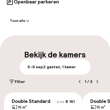
Openbaar parkeren
Bezienswaardigheden in de buurt zijn onder
andere de Giralda en de Metropol Parasol.
Welkom
Toon alle
Meertalige medewerkers
Parkeren & mobiliteit
Openbaar parkeren
Bekijk de kamers
5–6 sep
2 gasten, 1 kamer
Toegankelijkheid
Overal rolstoeltoegankelijk
Filter
1
/
3
Lift
€ 161
€ 194
Double Standard
Double 
€ 161
€ 194
15 m²
15 m²