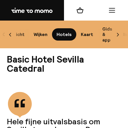
Home
Winkelmand
Menu
Se
Gids
Overzicht
Wijken
Hotels
Kaart
&
Bl
Scroll naar links
Scrol
app
B
Basic Hotel Sevilla
Catedral
Bekijk alle
best
Reisi
We
Hele fijne uitvalsbasis om