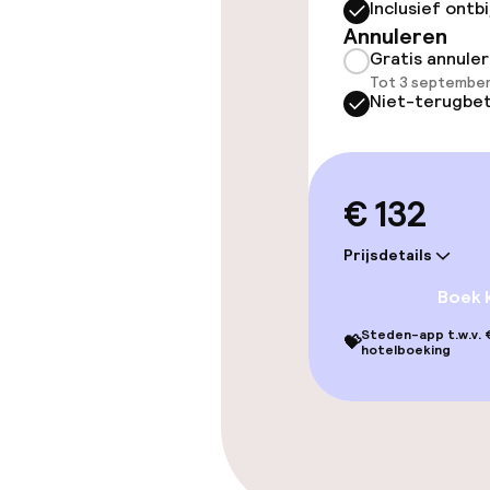
Inclusief ontbi
Annuleren
Gratis annule
Entertainment
Tot 3 september
Niet-terugbet
Gratis wifi
Zonneterras
€ 132
Prijsdetails
Eet- en drinkd
Boek 
Ontbijtbuffet
Steden-app t.w.v. €
💝
hotelboeking
Faciliteiten en
Speeltuin