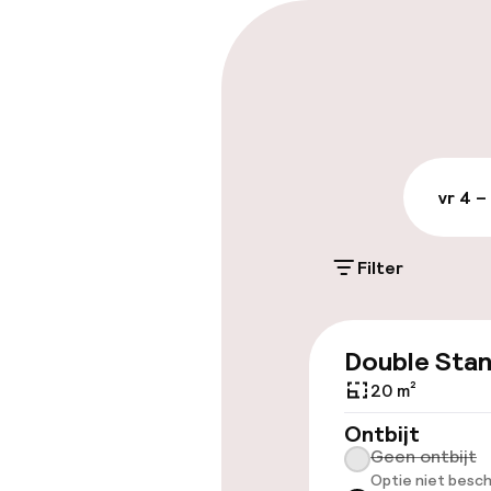
Parkeren & mob
Openbaar par
Fietsverhuur
vr 4 –
Toegankelijkhe
Filter
Lift
Double Sta
20 m²
Zwemmen & we
Ontbijt
Geen ontbijt
Solarium
Optie niet besch