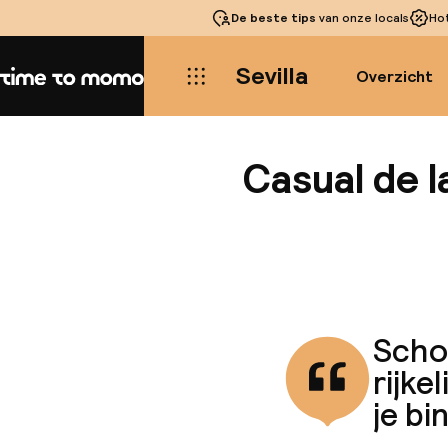
De beste tips
van onze locals
Ho
Sevilla
Overzicht
Home
Casual de l
Schoo
rijke
je bi