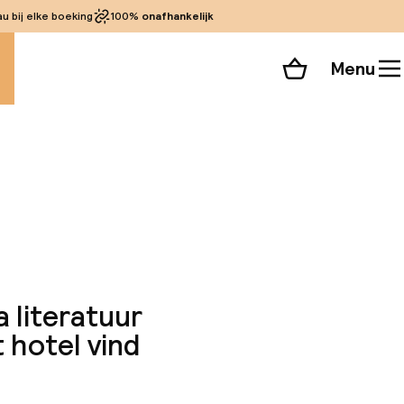
 bij elke boeking
100%
onafhankelijk
Menu
Winkelmand
Bekijk de kamers
alle 80 foto’s
 literatuur
t hotel vind