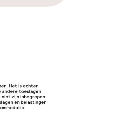
pen. Het is echter
e andere toeslagen
 niet zijn inbegrepen.
slagen en belastingen
ccommodatie.