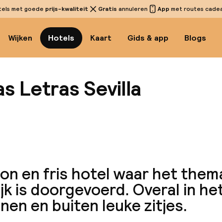
tels met goede
prijs-kwaliteit
Gratis
annuleren
App
met routes cadeau
Wijken
Hotels
Kaart
Gids & app
Blogs
as Letras Sevilla
Bekijk 
n en fris hotel waar het thema
lijk is doorgevoerd. Overal in he
nnen en buiten leuke zitjes.