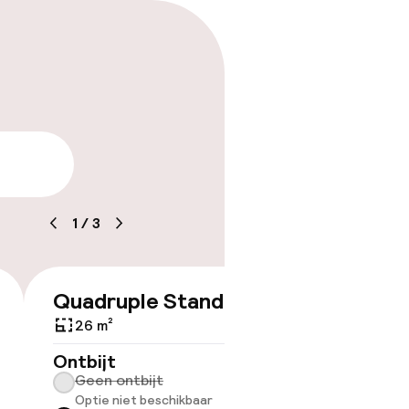
arheid
1
/
3
Quadruple Standard
€ 198
26 m²
Ontbijt
ov
Geen ontbijt
Optie niet beschikbaar