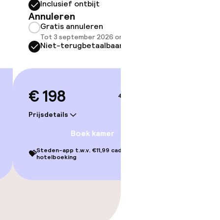
Somm
Inclusief ontbijt
besch
Annuleren
overe
Gratis annuleren
Too
Tot 3 september 2026 om 12:00
Niet-terugbetaalbaar
€ 198
4–5 sep.
Prijsdetails
Boek kamer
Steden-app t.w.v. €11,99 cadeau bij je
💝
hotelboeking