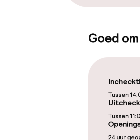
Schoonmaakvo
Goed om
Wasservice
Beleid
Overal rookvri
Incheckt
Tussen 14:
Uitcheck
Tussen 11:
Openings
24 uur ge