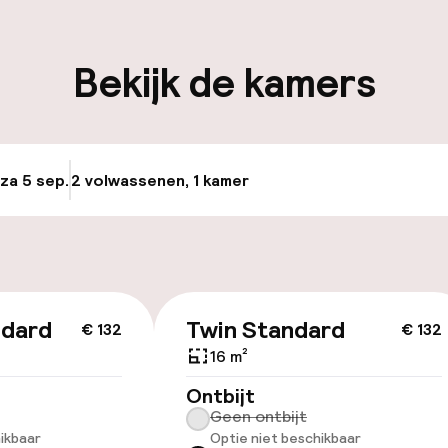
iliteit
Bekijk de kamers
keren
 za 5 sep.
2 volwassenen, 1 kamer
Update beschikba
id
ndard
Twin Standard
€ 132
€ 132
16 m²
llness
Ontbijt
Geen ontbijt
ikbaar
Optie niet beschikbaar