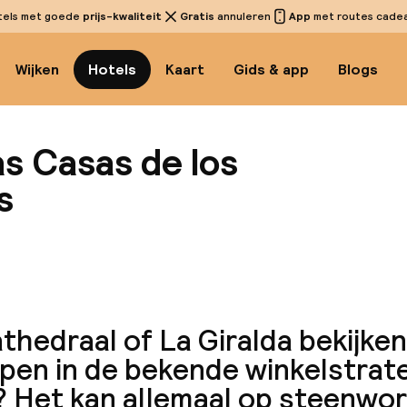
tels met goede
prijs-kwaliteit
Gratis
annuleren
App
met routes cadeau
Wijken
Hotels
Kaart
Gids & app
Blogs
s Casas de los
s
Bekijk
thedraal of La Giralda bekijken
pen in de bekende winkelstrat
? Het kan allemaal op steenwo