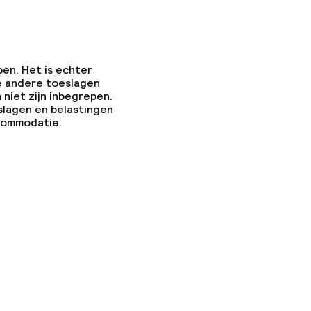
pen. Het is echter
e andere toeslagen
 niet zijn inbegrepen.
slagen en belastingen
ccommodatie.