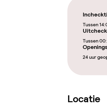
Eet- en drinkd
Incheckt
Tussen 14:
Ontbijtbuffet
Uitcheck
Lunch à la car
Tussen 00:
Openings
Lunch, vast m
24 uur ge
Schoonmaakvo
Wasservice
Locatie
Zakelijke facili