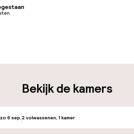
egestaan
osten
uur geopend
Bagageruimte
edewerkers
iliteit
Bekijk de kamers
nheid op eigen
Transferservice
n)
Fietsverhuur
 zo 6 sep.
2 volwassenen, 1 kamer
Update beschikba
keren