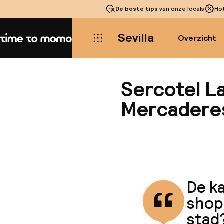
De beste tips
van onze locals
Ho
Sevilla
Overzicht
Home
Sercotel La
Mercadere
De ka
shop
stad