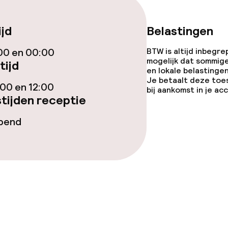
iensten
ijd
Belastingen
00 en 00:00
BTW is altijd inbegre
Diner à la carte
mogelijk dat sommig
tijd
en lokale belastingen
te
Roomservice
Je betaalt deze toe
00 en 12:00
bij aankomst in je a
tijden receptie
enu
opend
orzieningen
teiten