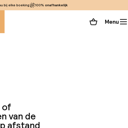
 bij elke boeking
100%
onafhankelijk
Menu
Winkelmand
Bekijk de kamers
 alle 62 foto’s
 of
en van de
rp afstand