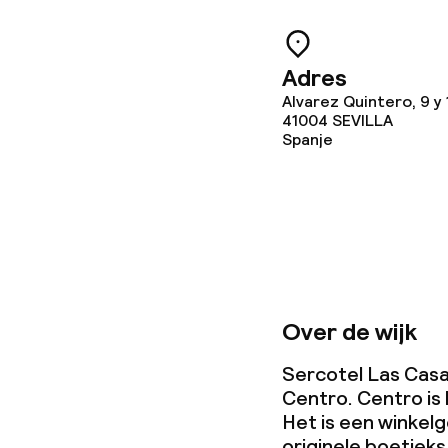
Vergaderruim
Adres
Alvarez Quintero, 9 y 
Beleid
41004
SEVILLA
Spanje
Overal rookvri
Grote huisdie
(meer dan 5 kg
Over de wijk
Sercotel Las Casas
Centro. Centro is 
Het is een winkel
originele boetieks