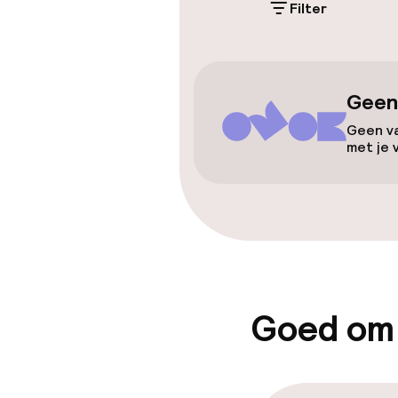
Filter
Toegankelijkhe
Lift
Geen
Geen va
met je 
Entertainment
Gratis wifi
Eet- en drink
Goed om
Restaurant
Bar