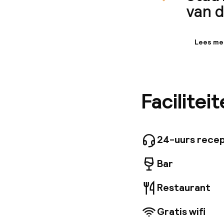
van d
Lees me
Informa
Het hotel
beziensw
De lokal
Facilitei
minuten 
accommod
een lift
conferen
badkamer
24-uurs recep
kamerfac
minibar.
Bar
Restaurant
Gratis wifi