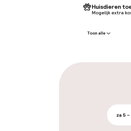
Huisdieren to
Mogelijk extra k
Welkom
Toon alle
Receptie: 24 
Meertalige m
Parkeren & mob
Parkeergelege
terrein (buite
€ 25,00 per dag
za 5 –
Openbaar par