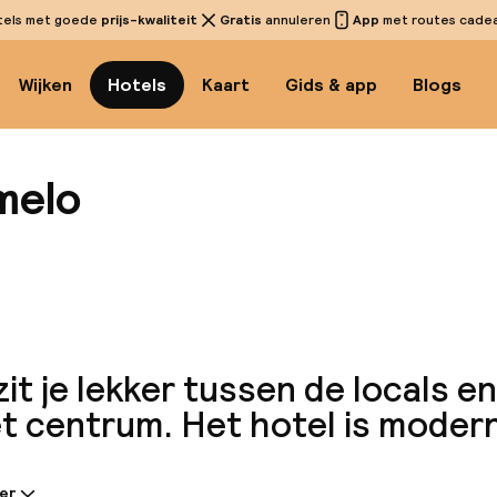
tels met goede
prijs-kwaliteit
Gratis
annuleren
App
met routes cadeau
Wijken
Hotels
Kaart
Gids & app
Blogs
melo
Bekijk 
zit je lekker tussen de locals e
et centrum. Het hotel is modern
er