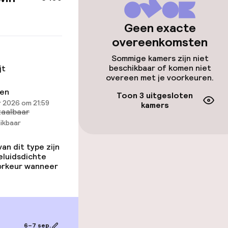
id
ltoegankelijk
Geen exacte
overeenkomsten
Sommige kamers zijn niet
beschikbaar of komen niet
jt
overeen met je voorkeuren.
llness
ren
Toon 3 uitgesloten
 2026 om 21:59
kamers
aalbaar
 / gym
ikbaar
n dit type zijn
eluidsdichte
oorkeur wanneer
6–7 sep.