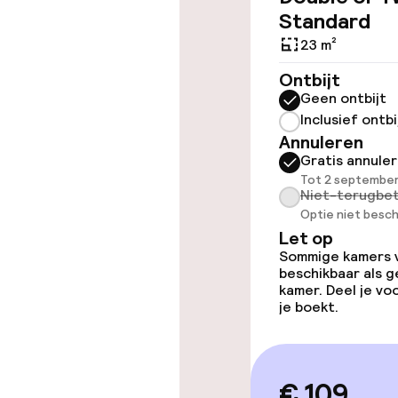
Toegankelijkhe
Standard
Overal rolstoe
23 m²
Ontbijt
Lift
Geen ontbijt
Inclusief ontbi
Annuleren
Zwemmen & we
Gratis annule
Tot 2 september
Niet-terugbet
Fitnessruimte
Optie niet besch
Let op
Sommige kamers va
beschikbaar als g
Entertainment
kamer. Deel je v
je boekt.
Gratis wifi
TV lounge
€ 109