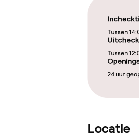
Wasservice
Incheckt
Tussen 14:
Beleid
Uitcheck
Overal rookvri
Tussen 12:
Openings
Uitsluitend v
24 uur ge
Locatie