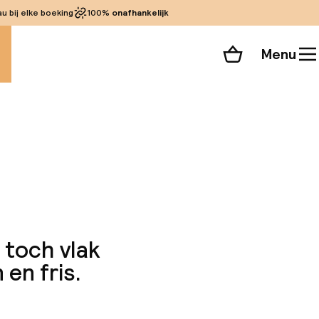
 bij elke boeking
100%
onafhankelijk
Menu
Winkelmand
Bekijk de kamers
alle 78 foto’s
n toch vlak
 en fris.