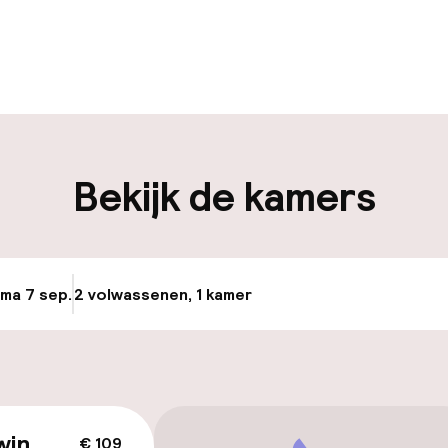
uur geopend
Meertalige med
en mogelijk
Bagageruimte
iliteit
Bekijk de kamers
nheid op eigen
Openbaar parke
n)
Luchthavenshut
osten
 ma 7 sep.
2 volwassenen, 1 kamer
Update beschikb
Transferservice
nheid op eigen
n)
win
€ 109