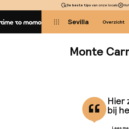
De beste tips
van onze locals
Ho
Sevilla
Overzicht
Home
Monte Car
Hier 
bij h
Lees me