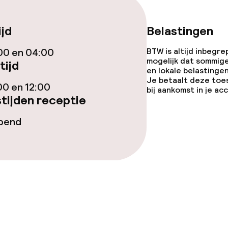
ijd
Belastingen
00 en 04:00
BTW is altijd inbegre
mogelijk dat sommig
tijd
en lokale belastingen
Je betaalt deze toe
j
Vrijgezellenfees
00 en 12:00
bij aankomst in je a
feesten niet to
tijden receptie
olwassenen
opend