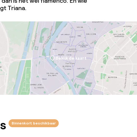
dan is het wel flamenco. En wie
gt Triana.
Bekijk de kaart
s
Binnenkort beschikbaar