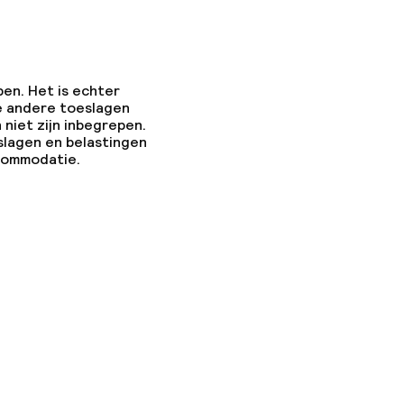
pen. Het is echter
e andere toeslagen
 niet zijn inbegrepen.
slagen en belastingen
ten of andere
ccommodatie.
egestaan