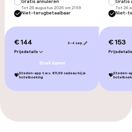
Gratis annuleren
Gratis 
Overal rolstoeltoegankelijk
Tot 26 augustus 2026 om 21:59
Tot 26 a
Niet-terugbetaalbaar
Niet-t
Lift
Voor toegankelijkheid
geoptimaliseerde kamers beschikbaar
€ 144
€ 153
3–4 sep.
Prijsdetails
Prijsdetail
Kamers
Boek kamer
Voor toegankelijkheid
Steden-app t.w.v. €11,99 cadeau bij je
Steden-app
💝
💝
geoptimaliseerde kamers beschikbaar
hotelboeking
hotelboek
Zwemmen & wellness
Zoetwater buitenzwembad
Ligstoelen