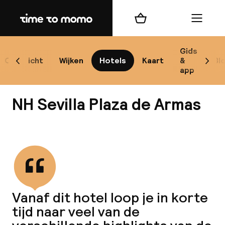
Home
Winkelmand
Menu
Se
Gids
Overzicht
Wijken
Hotels
Kaart
&
Bl
Scroll naar links
Scrol
app
B
NH Sevilla Plaza de Armas
Bekijk alle
best
Reisi
Vanaf dit hotel loop je in korte
tijd naar veel van de
We