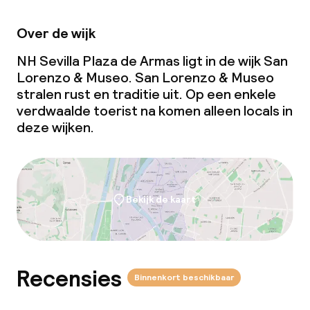
Babysitservice
Over de wijk
Schoonmaakvoorzieningen
NH Sevilla Plaza de Armas ligt in de wijk San
Lorenzo & Museo. San Lorenzo & Museo
Wasservice
stralen rust en traditie uit. Op een enkele
verdwaalde toerist na komen alleen locals in
deze wijken.
Zakelijke faciliteiten
Conferentieruimte
Bekijk de kaart
Vergaderruimte
Beleid
Recensies
Binnenkort beschikbaar
Kleine huisdieren toegestaan (minder
dan de 5 kg)