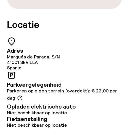
Eet- en drinkdiensten
Locatie
Ontbijtbuffet
Lunch à la carte
Adres
Marqués de Parada, S/N
Lunch, vast menu
41001
SEVILLA
Spanje
Diner à la carte
Parkeergelegenheid
Diner, vast menu
Parkeren op eigen terrein (overdekt): € 22,00 per
dag
Roomservice
Opladen elektrische auto
Niet beschikbaar op locatie
Fietsenstalling
Faciliteiten en diensten voor kinderen
Niet beschikbaar op locatie