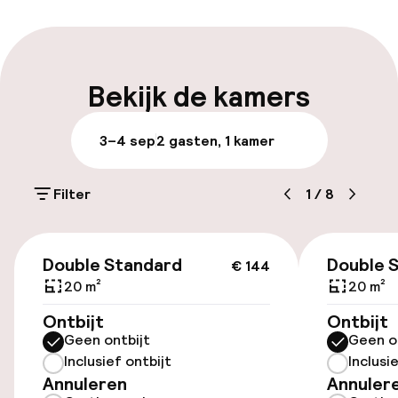
Meertalige medewerkers
Bagageruimte
Bekijk de kamers
Parkeren & mobiliteit
3–4 sep
2 gasten, 1 kamer
Parkeergelegenheid op eigen terrein
(buiten)
Filter
1
/
8
€ 22,00 per dag
€ 144
Openbaar parkeren
Double Standard
Double 
€ 144
20 m²
20 m²
Fietsverhuur
Ontbijt
Ontbijt
Geen ontbijt
Geen o
Inclusief ontbijt
Inclusi
Toegankelijkheid
Annuleren
Annuler