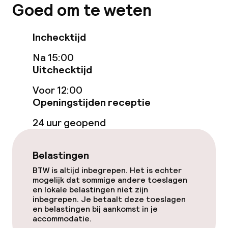
Goed om te weten
Parasols
Inchecktijd
Entertainment
Na 15:00
Gratis wifi
Uitchecktijd
Voor 12:00
Tuin
Openingstijden receptie
Terras
24 uur geopend
Zonneterras
Belastingen
BTW is altijd inbegrepen. Het is echter
Eet- en drinkgelegenheden
mogelijk dat sommige andere toeslagen
en lokale belastingen niet zijn
Restaurant
inbegrepen. Je betaalt deze toeslagen
en belastingen bij aankomst in je
accommodatie.
Bar