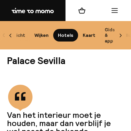
Home
Winkelmand
Menu
Se
Gids
Overzicht
Wijken
Hotels
Kaart
&
Bl
Scroll naar links
Scrol
app
B
Palace Sevilla
Bekijk alle
best
Reisi
Van het interieur moet je
houden, maar dan verblijf je
We