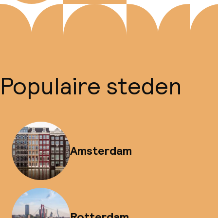
Populaire steden
Amsterdam
Rotterdam