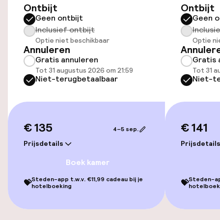
Ontbijt
Ontbijt
TV lounge
Geen ontbijt
Geen o
Inclusief ontbijt
Inclusi
Optie niet beschikbaar
Optie ni
Annuleren
Annuler
Eet- en drinkgelegenheden
Gratis annuleren
Gratis 
Tot 31 augustus 2026 om 21:59
Tot 31 a
Restaurant
Niet-terugbetaalbaar
Niet-t
Bar
€ 135
€ 141
Eet- en drinkdiensten
4–5 sep.
Prijsdetails
Prijsdetail
Ontbijtbuffet
Boek kamer
Roomservice
Steden-app t.w.v. €11,99 cadeau bij je
Steden-app
💝
💝
hotelboeking
hotelboek