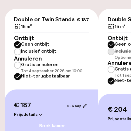
€ 22,00 per dag
€ 187
Openbaar parkeren
Double or Twin Standard
Double 
€ 187
15 m²
15 m²
Fietsverhuur
Ontbijt
Ontbijt
Geen ontbijt
Geen o
Fietsen beschikbaar
Inclusief ontbijt
Inclusi
Annuleren
Optie ni
Annuler
Gratis annuleren
Toegankelijkheid
Gratis 
Tot 4 september 2026 om 10:00
Tot 1 s
Niet-terugbetaalbaar
Lift
Niet-t
Entertainment
€ 187
5–6 sep.
€ 204
Gratis wifi
Prijsdetails
Prijsdetail
Boek kamer