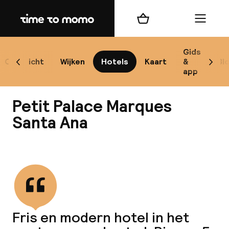
Home
Winkelmand
Menu
Se
Gids
Overzicht
Wijken
Hotels
Kaart
&
Bl
Scroll naar links
Scrol
app
B
Petit Palace Marques
Santa Ana
Bekijk alle
best
Reisi
We
Fris en modern hotel in het