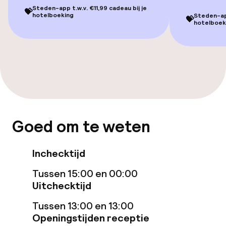
Eet- en drinkdiensten
Steden-app t.w.v. €11,99 cadeau bij je
💝
hotelboeking
Steden-app
💝
hotelboek
Ontbijtbuffet
Schoonmaakvoorzieningen
Wasservice
Beleid
Goed om te weten
Overal rookvrij
Inchecktijd
Kleine huisdieren toegestaan (minder
Tussen 15:00 en 00:00
dan de 5 kg)
Uitchecktijd
Grote huisdieren toegestaan (meer
Tussen 13:00 en 13:00
dan 5 kg)
Openingstijden receptie