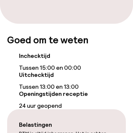
Wasservice
Beleid
Goed om te weten
Overal rookvrij
Kleine huisdieren toegestaan (minder
Inchecktijd
dan de 5 kg)
Tussen 15:00 en 00:00
Grote huisdieren toegestaan (meer
Uitchecktijd
dan 5 kg)
Tussen 13:00 en 13:00
Openingstijden receptie
24 uur geopend
Belastingen