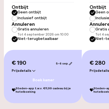
Toegankelijkheid
Ontbijt
Ontbijt
Geen ontbijt
Geen o
Lift
Inclusief ontbijt
Inclusi
Annuleren
Annuler
Gratis annuleren
Gratis 
Entertainment
Tot 4 september 2026 om 10:00
Tot 4 s
Niet-terugbetaalbaar
Niet-t
Gratis wifi
TV lounge
€ 190
€ 280
5–6 sep.
Prijsdetails
Prijsdetail
Eet- en drinkdiensten
Boek kamer
Ontbijtbuffet
Steden-app t.w.v. €11,99 cadeau bij je
Steden-app
💝
💝
hotelboeking
hotelboek
Schoonmaakvoorzieningen