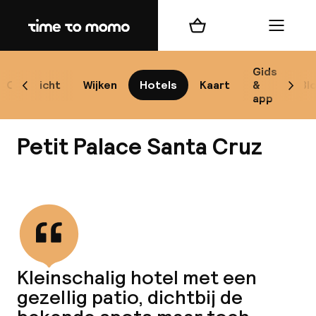
Home
Winkelmand
Menu
Se
Gids
Overzicht
Wijken
Hotels
Kaart
&
Bl
Scroll naar links
Scrol
app
B
Petit Palace Santa Cruz
Bekijk alle
best
Reisi
Kleinschalig hotel met een
gezellig patio, dichtbij de
We