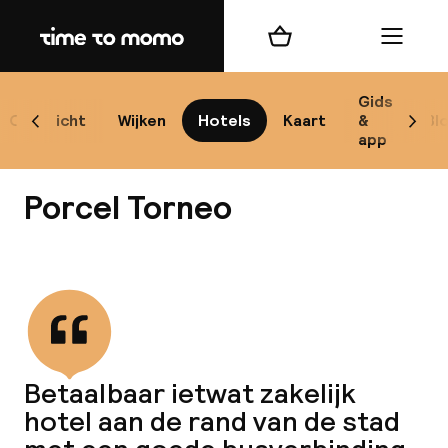
Home
Winkelmand
Menu
Se
Gids
Overzicht
Wijken
Hotels
Kaart
&
Bl
Scroll naar links
Scrol
app
B
Porcel Torneo
Bekijk alle
best
Reisi
Betaalbaar ietwat zakelijk
hotel aan de rand van de stad
We