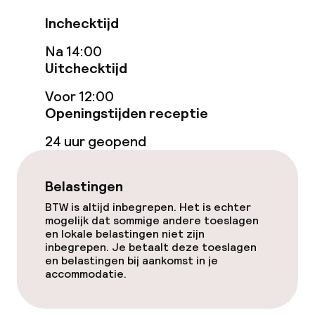
Entertainment
Inchecktijd
Betaalde wifi
Na 14:00
TV lounge
Uitchecktijd
Voor 12:00
Openingstijden receptie
Eet- en drinkgelegenheden
24 uur geopend
Restaurant
Bar
Belastingen
BTW is altijd inbegrepen. Het is echter
mogelijk dat sommige andere toeslagen
Eet- en drinkdiensten
en lokale belastingen niet zijn
inbegrepen. Je betaalt deze toeslagen
en belastingen bij aankomst in je
Ontbijtbuffet
accommodatie.
Diner à la carte