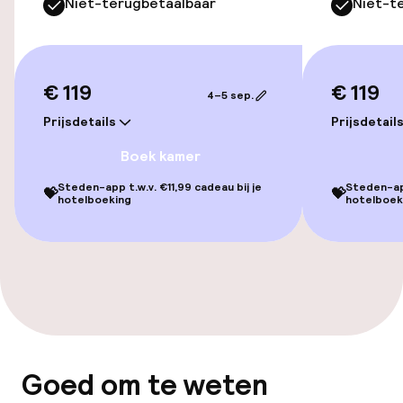
Niet-terugbetaalbaar
Niet-t
Overal rolstoeltoegankelijk
Lift
€ 119
€ 119
4–5 sep.
Voor toegankelijkheid
geoptimaliseerde kamers beschikbaar
Prijsdetails
Prijsdetail
Boek kamer
Kamers
Steden-app t.w.v. €11,99 cadeau bij je
Steden-app
💝
💝
hotelboeking
hotelboek
Voor toegankelijkheid
geoptimaliseerde kamers beschikbaar
Zwemmen & wellness
Fitnessruimte / gym
Goed om te weten