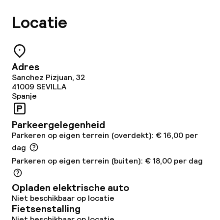
Roomservice
Locatie
Faciliteiten en diensten voor kinderen
Adres
Babysitservice
Sanchez Pizjuan, 32
41009
SEVILLA
Spanje
Schoonmaakvoorzieningen
Parkeergelegenheid
Wasservice
Parkeren op eigen terrein (overdekt): € 16,00 per
dag
Zakelijke faciliteiten
Parkeren op eigen terrein (buiten): € 18,00 per dag
Conferentieruimte
Opladen elektrische auto
Niet beschikbaar op locatie
Vergaderruimte
Fietsenstalling
Niet beschikbaar op locatie