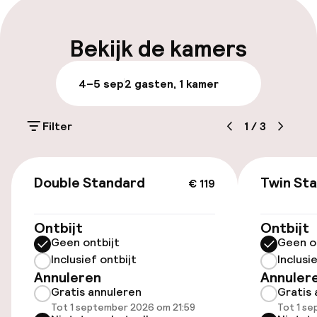
Bagageruimte
Bekijk de kamers
Parkeren & mobiliteit
4–5 sep
2 gasten, 1 kamer
Parkeergelegenheid op eigen terrein
(buiten)
Filter
1
/
3
€ 16,00 per dag
€ 119
Parkeergelegenheid op eigen terrein
Double Standard
Twin St
€ 119
(binnen)
€ 18,00 per dag
Ontbijt
Ontbijt
Geen ontbijt
Geen o
Openbaar parkeren
Inclusief ontbijt
Inclusi
Annuleren
Annuler
Gratis annuleren
Gratis 
Toegankelijkheid
Tot 1 september 2026 om 21:59
Tot 1 s