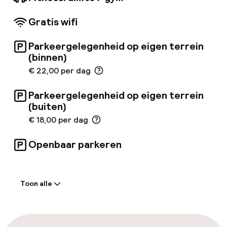
biedt een zonneterras met buitenzwembad en
een prachtig uitzicht, evenals een panoramisch
Gratis wifi
restaurant met mediterrane gerechten.
Zakenreizigers zullen de uitstekende
conferentiefaciliteiten waarderen. De
Parkeergelegenheid op eigen terrein
fitnessruimte en sauna bieden ontspanning en
(binnen)
gasten kunnen zich ontspannen in een van de
€ 22,00 per dag
bars. Een ideale keuze voor zowel
zakenreizigers als vakantiegangers.
Parkeergelegenheid op eigen terrein
(buiten)
€ 18,00 per dag
Openbaar parkeren
Welkom
Toon alle
Receptie: 24 uur geopend
Laat uitchecken mogelijk