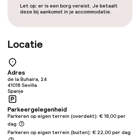
Let op: er is een borg vereist. Je betaalt
Ontbijtbuffet
deze bij aankomst in je accommodatie.
Roomservice
Locatie
Schoonmaakvoorzieningen
Wasfaciliteiten (wasmachine)
Adres
Wasservice
de la Buhaira, 24
41018
Sevilla
Spanje
Zakelijke faciliteiten
Parkeergelegenheid
Conferentieruimte
Parkeren op eigen terrein (overdekt): € 18,00 per
dag
Vergaderruimte
Parkeren op eigen terrein (buiten): € 22,00 per dag