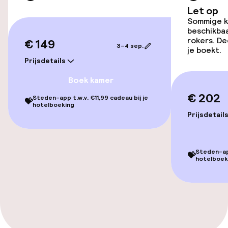
Toegankelijkheid
Let op
Sommige ka
Lift
beschikbaa
rokers. De
€ 149
3–4 sep.
je boekt.
Kamers
Prijsdetails
Boek kamer
Kamers voor rokers beschikbaar
€ 202
Steden-app t.w.v. €11,99 cadeau bij je
💝
hotelboeking
Prijsdetail
Zwemmen & wellness
Privé zwembad
Steden-app
💝
hotelboek
Zoetwater buitenzwembad
Hot tub
Fitnessruimte / gym