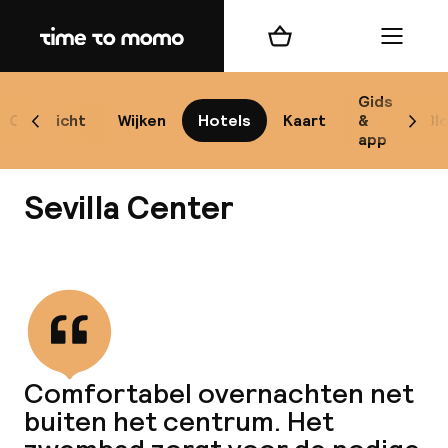
Home
Winkelmand
Menu
Se
Gids
Overzicht
Wijken
Hotels
Kaart
&
Bl
Scroll naar links
Scrol
app
B
Sevilla Center
Bekijk alle
best
Reisi
Comfortabel overnachten net
buiten het centrum. Het
We