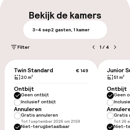
Meertalige medewerkers
Bekijk de kamers
Bagageruimte
3–4 sep
2 gasten, 1 kamer
Parkeren & mobiliteit
Filter
1
/
4
Parkeergelegenheid op eigen terrein
(buiten)
€ 149
€ 18,00 per dag
Twin Standard
Junior S
€ 149
20 m²
51 m²
Parkeergelegenheid op eigen terrein
Ontbijt
Ontbijt
(binnen)
Geen ontbijt
Geen o
€ 22,00 per dag
Inclusief ontbijt
Inclusi
Annuleren
Annuler
Openbaar parkeren
Gratis annuleren
Gratis 
Tot 1 september 2026 om 21:59
Tot 26 a
Niet-terugbetaalbaar
Niet-t