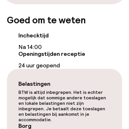
Entertainment
Goed om te weten
Gratis wifi
Inchecktijd
Zonneterras
Na 14:00
Openingstijden receptie
TV lounge
24 uur geopend
Eet- en drinkgelegenheden
Belastingen
Restaurant
BTW is altijd inbegrepen. Het is echter
mogelijk dat sommige andere toeslagen
Bar
en lokale belastingen niet zijn
inbegrepen. Je betaalt deze toeslagen
en belastingen bij aankomst in je
accommodatie.
Eet- en drinkdiensten
Borg