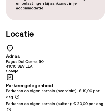
en belastingen bij aankomst in je
accommodatie.
Diner, vast menu
Roomservice
Locatie
Dieetopties
Speciale dieetopties
Adres
Pages Del Corro, 90
41010
SEVILLA
Schoonmaakvoorzieningen
Spanje
Wasservice
Parkeergelegenheid
Parkeren op eigen terrein (overdekt): € 19,00 per
Zakelijke faciliteiten
dag
Parkeren op eigen terrein (buiten): € 20,00 per dag
Conferentieruimte