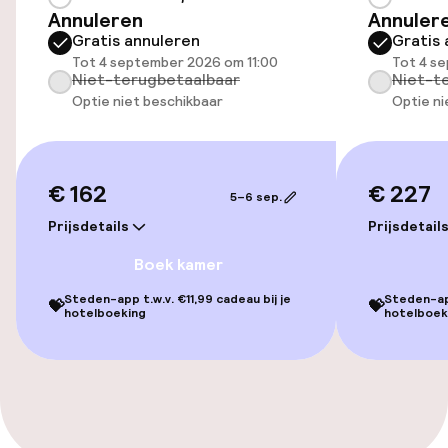
Annuleren
Annuler
Oplaadpunt elektrische auto op
Gratis annuleren
Gratis 
locatie
Tot 4 september 2026 om 11:00
Tot 4 s
Niet-terugbetaalbaar
Niet-t
Fietsenstalling
Optie niet beschikbaar
Optie ni
Toegankelijkheid
€ 162
€ 227
5–6 sep.
Lift
Prijsdetails
Prijsdetail
Boek kamer
Entertainment
Steden-app t.w.v. €11,99 cadeau bij je
Steden-app
💝
💝
hotelboeking
hotelboek
Gratis wifi
Tuin
Terras