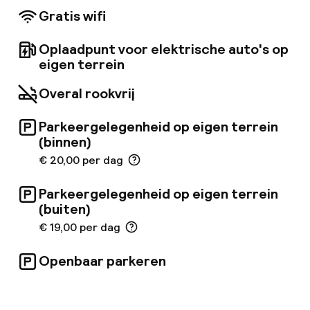
tweepersoonskamers, familiekamers en suites,
Gratis wifi
bieden allemaal een warme, uitnodigende sfeer
met houten accenten en smaakvolle inrichting.
Oplaadpunt voor elektrische auto's op
Mis het dakterras met zijn prachtige uitzicht
op de Giralda en Sevilla niet - een perfecte
eigen terrein
fotomoment. Ontdek het Hotel Zenit Sevilla,
een waar genot voor de zintuigen. *Let op: Op
Overal rookvrij
24 december wordt er alleen lunch geserveerd
in het restaurant; op 31 december is alleen het
Parkeergelegenheid op eigen terrein
speciale Oudejaarsavonddiner beschikbaar. *
(binnen)
Toeristenregister: HSE00787
€ 20,00 per dag
Parkeergelegenheid op eigen terrein
(buiten)
€ 19,00 per dag
Openbaar parkeren
Welkom