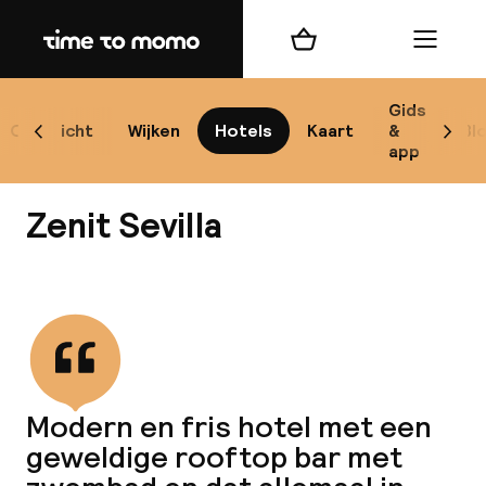
Home
Winkelmand
Menu
Se
Gids
Overzicht
Wijken
Hotels
Kaart
&
Bl
Scroll naar links
Scrol
app
B
Zenit Sevilla
Bekijk alle
best
Reisi
Modern en fris hotel met een
geweldige rooftop bar met
We