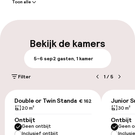
Toon alle
Receptie: 24 uur geopend
Meertalige medewerkers
Bagageruimte
Bekijk de kamers
Parkeren & mobiliteit
5–6 sep
2 gasten, 1 kamer
Parkeergelegenheid op eigen terrein
(buiten)
Filter
1
/
5
€ 19,00 per dag
€ 162
Parkeergelegenheid op eigen terrein
Double or Twin Standard
Junior S
€ 162
(binnen)
20 m²
30 m²
€ 20,00 per dag
Ontbijt
Ontbijt
Geen ontbijt
Geen o
Openbaar parkeren
Inclusief ontbijt
Inclusi