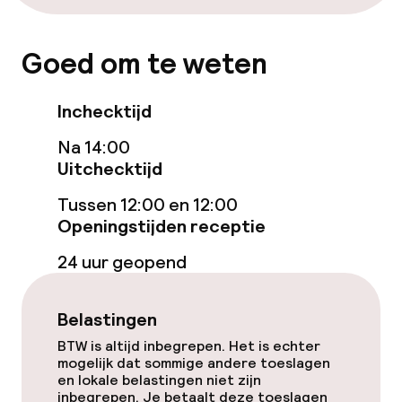
Zonneterras
Goed om te weten
Eet- en drinkgelegenheden
Inchecktijd
Restaurant
Na 14:00
Bar
Uitchecktijd
Tussen 12:00 en 12:00
Eet- en drinkdiensten
Openingstijden receptie
24 uur geopend
Ontbijtbuffet
Lunch à la carte
Belastingen
BTW is altijd inbegrepen. Het is echter
Lunch, vast menu
mogelijk dat sommige andere toeslagen
en lokale belastingen niet zijn
Diner à la carte
inbegrepen. Je betaalt deze toeslagen