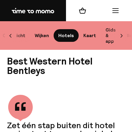
Home
Winkelmand
Menu
Sto
Gids
Overzicht
Wijken
Hotels
Kaart
&
Bl
Scroll naar links
Scrol
app
Best
Best Western Hotel
Bentleys
Bekijk alle
bes
Reis
W
Zet één stap buiten dit hotel
Mij