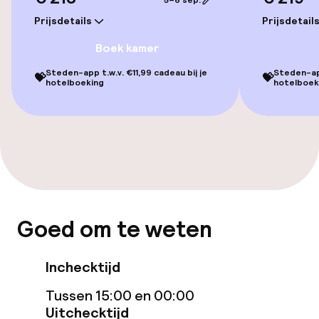
5–6 sep.
Prijsdetails
Prijsdetail
Eet- en drinkgelegenheden
Boek kamer
Bar
Steden-app t.w.v. €11,99 cadeau bij je
Steden-app
💝
💝
hotelboeking
hotelboek
Eet- en drinkdiensten
Ontbijtbuffet
Schoonmaakvoorzieningen
Wasservice
Goed om te weten
Inchecktijd
Beleid
Tussen 15:00 en 00:00
Overal rookvrij
Uitchecktijd