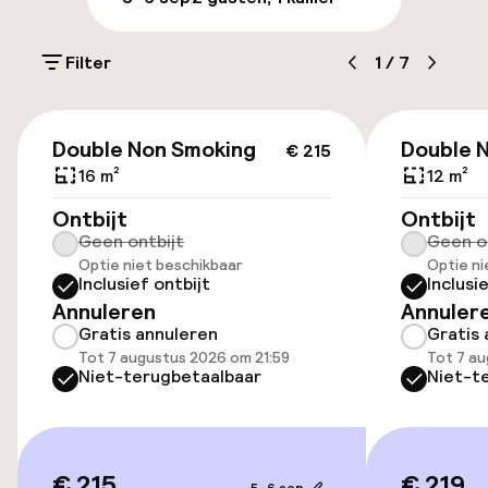
Parkeergelegenheid op eigen terrein
(buiten)
Filter
1
/
7
Mogelijk extra kosten
€ 215
Openbaar parkeren
Double Non Smoking
Double 
€ 215
16 m²
12 m²
Ontbijt
Ontbijt
Toegankelijkheid
Geen ontbijt
Geen o
Optie niet beschikbaar
Optie ni
Overal rolstoeltoegankelijk
Inclusief ontbijt
Inclusi
Annuleren
Annuler
Lift
Gratis annuleren
Gratis 
Tot 7 augustus 2026 om 21:59
Tot 7 au
Niet-terugbetaalbaar
Niet-t
Entertainment
Gratis wifi
€ 215
€ 219