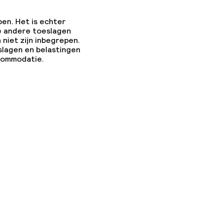
pen. Het is echter
e andere toeslagen
 niet zijn inbegrepen.
slagen en belastingen
ccommodatie.