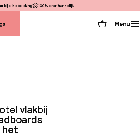
 bij elke boeking
100%
onafhankelijk
Menu
gs
Winkelmand
Bekijk de kamers
 alle 92 foto’s
tel vlakbij
eadboards
 het