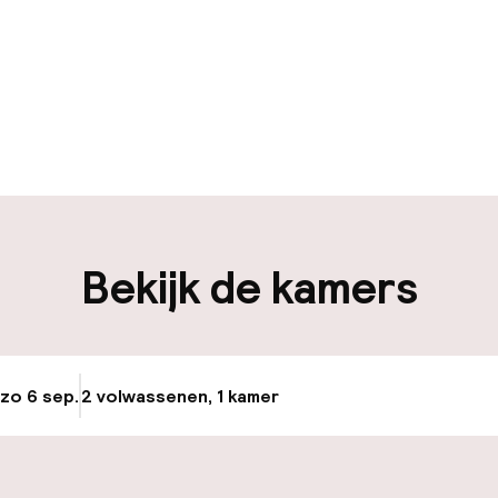
uur geopend
Bagageruimte
edewerkers
iliteit
Bekijk de kamers
nheid op eigen
Luchthavenshut
n)
Fietsverhuur
osten
 zo 6 sep.
2 volwassenen, 1 kamer
Update beschikba
keren