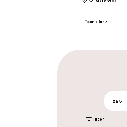
Welkom
Toon alle
Receptie: 24 
Meertalige m
Parkeren & mob
Parkeergelege
terrein (buite
Mogelijk extra k
za 5 –
Openbaar par
Filter