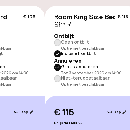
id
ard
Room King Size Bed
€ 106
€ 115
ltoegankelijk
17 m²
Ontbijt
Geen ontbijt
ikbaar
Optie niet beschikbaar
jt
Inclusief ontbijt
llness
Annuleren
ren
Gratis annuleren
 / gym
 2026 om 14:00
Tot 3 september 2026 om 14:00
aalbaar
Niet-terugbetaalbaar
ikbaar
Optie niet beschikbaar
€ 115
5–6 sep.
5–6 sep.
Prijsdetails