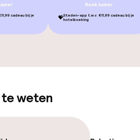
kamer
Boek kamer
gelegenheden
11,99 cadeau bij je
Steden-app t.w.v. €11,99 cadeau bij je
💝
hotelboeking
iensten
 te weten
orzieningen