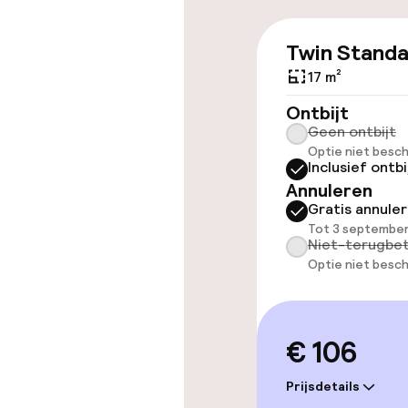
Toegankelijkhe
Twin Stand
Overal rolstoe
17 m²
Lift
Ontbijt
Geen ontbijt
Optie niet besch
Inclusief ontbi
Zwemmen & we
Annuleren
Gratis annule
Fitnessruimte
Tot 3 september
Niet-terugbet
Optie niet besch
Entertainment
€ 106
Gratis wifi
Prijsdetails