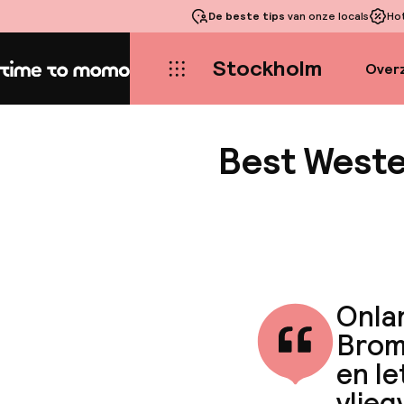
De beste tips
van onze locals
Ho
Stockholm
Overz
Home
Best Weste
Onla
Brom
en le
vlieg