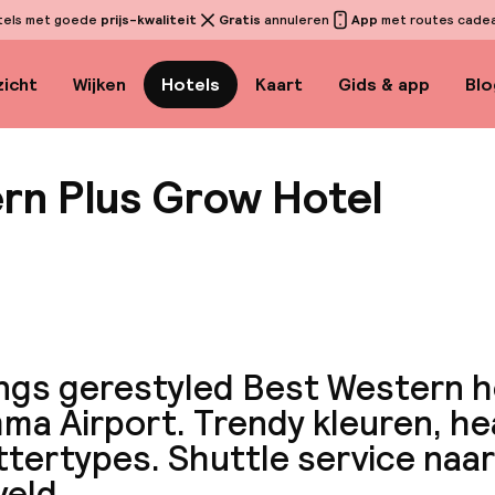
tels met goede
prijs-kwaliteit
Gratis
annuleren
App
met routes cadeau
icht
Wijken
Hotels
Kaart
Gids & app
Blo
rn Plus Grow Hotel
Bekijk
ngs gerestyled Best Western ho
ma Airport. Trendy kleuren, h
ttertypes. Shuttle service naar
veld.