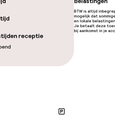
ijd
Belastingen
BTW is altijd inbegre
mogelijk dat sommig
tijd
j
en lokale belastingen
Je betaalt deze toe
bij aankomst in je a
tijden receptie
opend