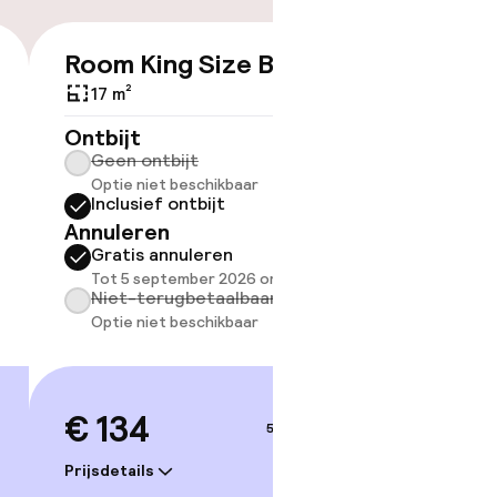
Room King Size Bed
Room 
€ 134
17 m²
23 m²
Ontbijt
Ontbijt
Geen ontbijt
Geen 
Optie niet beschikbaar
Optie 
Inclusief ontbijt
Inclus
Annuleren
Annule
Gratis annuleren
Grati
Tot 5 september 2026 om 14:00
Tot 3 
Niet-terugbetaalbaar
Niet-
Optie niet beschikbaar
Optie 
€ 134
€ 15
5–6 sep.
Prijsdetails
Prijsdetai