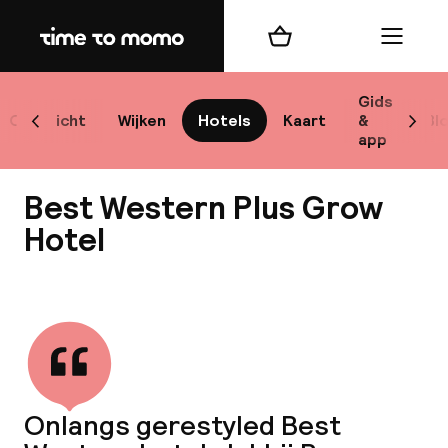
Home
Winkelmand
Menu
Sto
Gids
Overzicht
Wijken
Hotels
Kaart
&
Bl
Scroll naar links
Scrol
app
Best
Best Western Plus Grow
Hotel
Bekijk alle
bes
Reis
W
Onlangs gerestyled Best
Mij