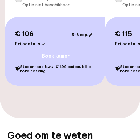
Optie niet beschikbaar
Optie ni
Lift
€ 106
€ 115
Zwemmen & wellness
5–6 sep.
Prijsdetails
Prijsdetail
Fitnessruimte / gym
Boek kamer
Steden-app t.w.v. €11,99 cadeau bij je
Steden-app
💝
💝
Entertainment
hotelboeking
hotelboek
Gratis wifi
Eet- en drinkgelegenheden
Restaurant
Goed om te weten
Bar