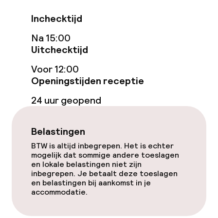
Inchecktijd
Eet- en drinkdiensten
Na 15:00
Uitchecktijd
Ontbijtbuffet
Voor 12:00
Openingstijden receptie
Schoonmaakvoorzieningen
24 uur geopend
Wasservice
Belastingen
Beleid
BTW is altijd inbegrepen. Het is echter
mogelijk dat sommige andere toeslagen
Overal rookvrij
en lokale belastingen niet zijn
inbegrepen. Je betaalt deze toeslagen
en belastingen bij aankomst in je
accommodatie.