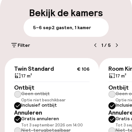
Bagageruimte
Bekijk de kamers
Parkeren & mobiliteit
5–6 sep
2 gasten, 1 kamer
Parkeergelegenheid op eigen terrein
(buiten)
Filter
1
/
5
Mogelijk extra kosten
€ 106
Openbaar parkeren
Twin Standard
Room Kin
€ 106
17 m²
17 m²
Luchthavenshuttle
Ontbijt
Ontbijt
Geen ontbijt
Geen o
Fietsverhuur
Optie niet beschikbaar
Optie ni
Inclusief ontbijt
Inclusi
Annuleren
Annuler
Toegankelijkheid
Gratis annuleren
Gratis 
Tot 3 september 2026 om 14:00
Tot 3 s
Overal rolstoeltoegankelijk
Niet-terugbetaalbaar
Niet-t