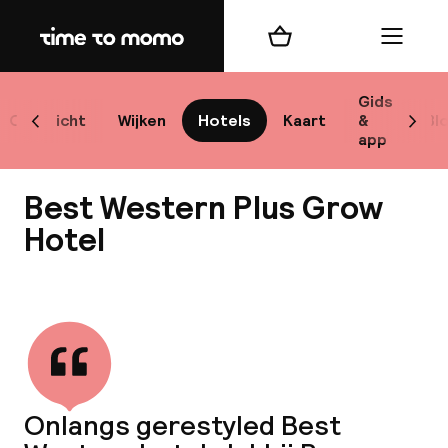
Home
Winkelmand
Menu
Sto
Gids
Overzicht
Wijken
Hotels
Kaart
&
Bl
Scroll naar links
Scrol
app
Best
Best Western Plus Grow
Hotel
Bekijk alle
bes
Reis
W
Onlangs gerestyled Best
Mij