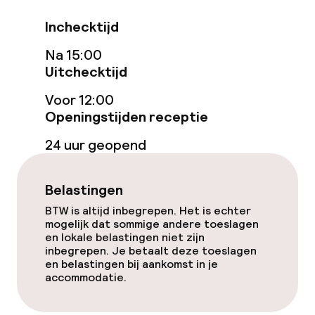
Inchecktijd
Eet- en drinkdiensten
Na 15:00
Uitchecktijd
Ontbijtbuffet
Voor 12:00
Openingstijden receptie
Schoonmaakvoorzieningen
24 uur geopend
Wasservice
Belastingen
Beleid
BTW is altijd inbegrepen. Het is echter
mogelijk dat sommige andere toeslagen
Overal rookvrij
en lokale belastingen niet zijn
inbegrepen. Je betaalt deze toeslagen
en belastingen bij aankomst in je
accommodatie.