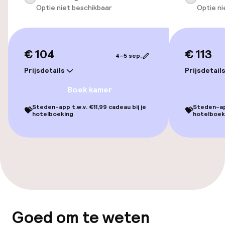
Optie niet beschikbaar
Optie ni
Lift
€ 104
€ 113
Zwemmen & wellness
4–5 sep.
Prijsdetails
Prijsdetail
Fitnessruimte / gym
Boek kamer
Steden-app t.w.v. €11,99 cadeau bij je
Steden-app
💝
💝
Entertainment
hotelboeking
hotelboek
Gratis wifi
Eet- en drinkgelegenheden
Restaurant
Goed om te weten
Bar