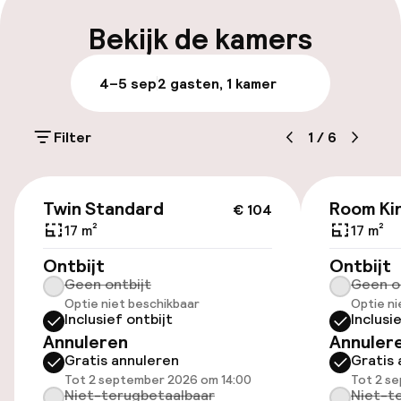
Bagageruimte
Bekijk de kamers
Parkeren & mobiliteit
4–5 sep
2 gasten, 1 kamer
Parkeergelegenheid op eigen terrein
(buiten)
Filter
1
/
6
Mogelijk extra kosten
€ 104
Openbaar parkeren
Twin Standard
Room Kin
€ 104
17 m²
17 m²
Luchthavenshuttle
Ontbijt
Ontbijt
Geen ontbijt
Geen o
Fietsverhuur
Optie niet beschikbaar
Optie ni
Inclusief ontbijt
Inclusi
Annuleren
Annuler
Toegankelijkheid
Gratis annuleren
Gratis 
Tot 2 september 2026 om 14:00
Tot 2 s
Overal rolstoeltoegankelijk
Niet-terugbetaalbaar
Niet-t