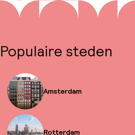
Populaire steden
Amsterdam
Rotterdam