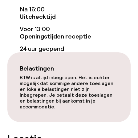
Na 16:00
Uitchecktijd
Eet- en drinkdiensten
Voor 13:00
Roomservice
Openingstijden receptie
24 uur geopend
Schoonmaakvoorzieningen
Wasservice
Belastingen
BTW is altijd inbegrepen. Het is echter
mogelijk dat sommige andere toeslagen
Zakelijke faciliteiten
en lokale belastingen niet zijn
inbegrepen. Je betaalt deze toeslagen
en belastingen bij aankomst in je
Conferentieruimte
accommodatie.
Vergaderruimte