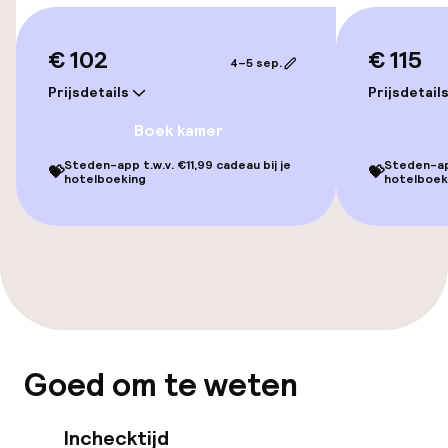
€ 102
€ 115
Zwemmen & wellness
4–5 sep.
Prijsdetails
Prijsdetail
Fitnessruimte / gym
Boek kamer
Steden-app t.w.v. €11,99 cadeau bij je
Steden-app
💝
💝
Entertainment
hotelboeking
hotelboek
Betaalde wifi
TV lounge
Eet- en drinkgelegenheden
Goed om te weten
Restaurant
Bar
Inchecktijd