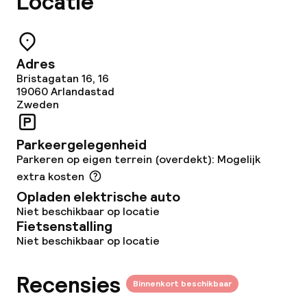
Locatie
Beleid
Overal rookvrij
Adres
Bristagatan 16, 16
19060
Arlandastad
Zweden
Parkeergelegenheid
Parkeren op eigen terrein (overdekt): Mogelijk
extra kosten
Opladen elektrische auto
Niet beschikbaar op locatie
Fietsenstalling
Niet beschikbaar op locatie
Recensies
Binnenkort beschikbaar