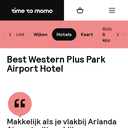
Home
Winkelmand
Menu
Sto
Gids
Overzicht
Wijken
Hotels
Kaart
&
Bl
Scroll naar links
Scrol
app
Best
Best Western Plus Park
Airport Hotel
Bekijk alle
bes
Reis
W
Makkelijk als je vlakbij Arlanda
Mij