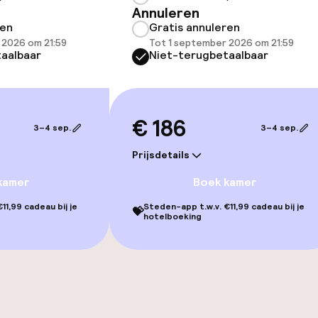
Annuleren
ren
Gratis annuleren
orzieningen
 2026 om 21:59
Tot 1 september 2026 om 21:59
aalbaar
Niet-terugbetaalbaar
€ 186
3–4 sep.
3–4 sep.
teiten
Prijsdetails
te
kamer
Boek kamer
11,99 cadeau bij je
Steden-app t.w.v. €11,99 cadeau bij je
💝
hotelboeking
j