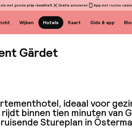
tels met goede
prijs-kwaliteit
Gratis
annuleren
App
met routes cadeau
icht
Wijken
Hotels
Kaart
Gids & app
Blo
ent Gärdet
Bekijk
tementhotel, ideaal voor gezi
 rijdt binnen tien minuten van 
bruisende Stureplan in Österma