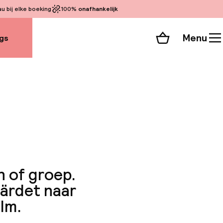
 bij elke boeking
100%
onafhankelijk
Menu
gs
Winkelmand
Bekijk de kamers
 alle 46 foto’s
n of groep.
Gärdet naar
lm.