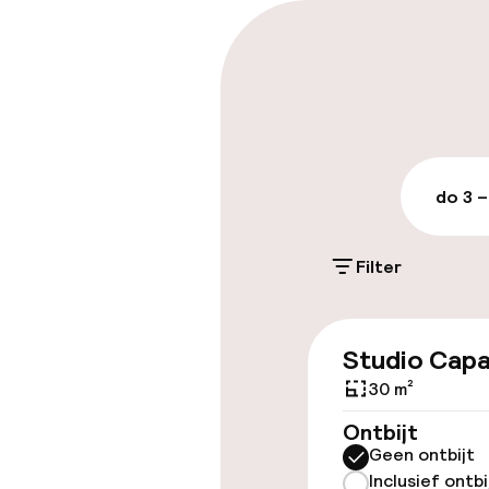
Parkeren & mob
Openbaar par
do 3 –
Toegankelijkhe
Lift
Filter
Entertainment
Studio Capa
30 m²
Gratis wifi
Ontbijt
Geen ontbijt
TV lounge
Inclusief ontbi