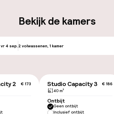
iliteit
Bekijk de kamers
keren
 vr 4 sep.
2 volwassenen, 1 kamer
Update beschikba
id
city 2
Studio Capacity 3
€ 173
€ 186
40 m²
Ontbijt
Geen ontbijt
jt
Inclusief ontbijt