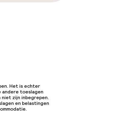
pen. Het is echter
e andere toeslagen
 niet zijn inbegrepen.
slagen en belastingen
ccommodatie.