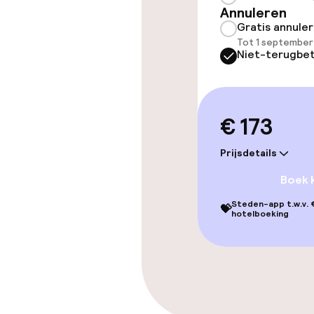
Annuleren
Gratis annule
Schoonmaakvo
Tot 1 september
Niet-terugbet
Wasservice
€ 173
Zakelijke facili
Prijsdetails
Vergaderruim
Boek 
Steden-app t.w.v. €
💝
hotelboeking
Beleid
Overal rookvri