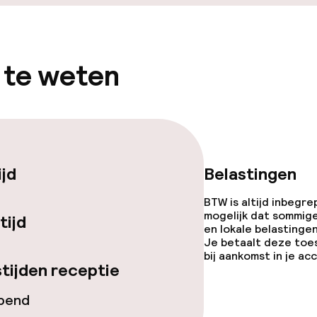
 te weten
ijd
Belastingen
BTW is altijd inbegre
mogelijk dat sommig
tijd
en lokale belastingen
Je betaalt deze toe
bij aankomst in je a
tijden receptie
opend