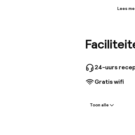
Lees me
Informa
Welkom b
voorop s
in je ka
Facilitei
uitgerust
24-uurs recep
Gratis wifi
Welkom
Toon alle
Receptie: 24 
Bagageruimte