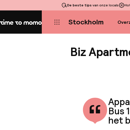
De beste tips
van onze locals
Ho
Stockholm
Overz
Home
Biz Apartm
Appar
Bus 1
het 