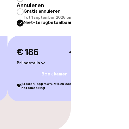
Somm
Annuleren
besch
Gratis annuleren
overe
Tot 1 september 2026 om 21:59
Too
Niet-terugbetaalbaar
€ 186
3–4 sep.
Prijsdetails
Boek kamer
Steden-app t.w.v. €11,99 cadeau bij je
💝
hotelboeking