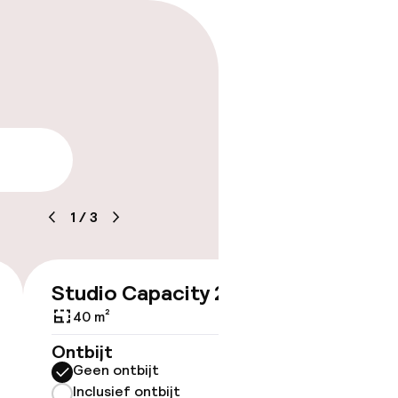
arheid
1
/
3
Studio Capacity 2
€ 186
40 m²
Ontbijt
ov
Geen ontbijt
Inclusief ontbijt