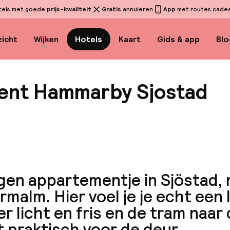
tels met goede
prijs-kwaliteit
Gratis
annuleren
App
met routes cadeau
icht
Wijken
Hotels
Kaart
Gids & app
Blo
ent Hammarby Sjostad
Bekijk 
gen appartementje in Sjöstad,
malm. Hier voel je je echt een 
r licht en fris en de tram naar
 praktisch voor de deur.