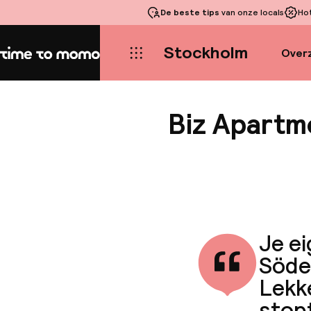
De beste tips
van onze locals
Ho
Stockholm
Overz
Home
Biz Apartm
Je ei
Söder
Lekke
stopt