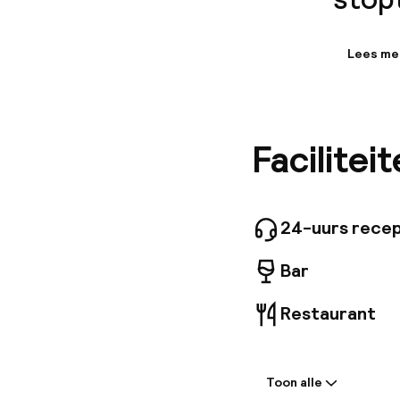
Lees me
Informa
Welkom b
en comfo
te assis
Facilitei
een volle
24-uurs recep
Bar
Restaurant
Welkom
Toon alle
Receptie: 24 