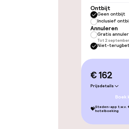
Gratis wifi
Ontbijt
Geen ontbijt
Inclusief ontbi
Eet- en drink
Annuleren
Gratis annule
Restaurant
Tot 2 september
Niet-terugbet
Bar
€ 162
Schoonmaakvo
Prijsdetails
Wasservice
Boek 
Steden-app t.w.v. €
💝
hotelboeking
Zakelijke facili