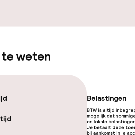
te
j
 te weten
ijd
Belastingen
BTW is altijd inbegre
mogelijk dat sommig
tijd
en lokale belastingen
Je betaalt deze toe
bij aankomst in je a