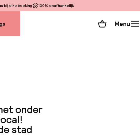
 bij elke boeking
100%
onafhankelijk
Menu
gs
Winkelmand
Bekijk de kamers
alle 17 foto’s
 net onder
local!
 de stad