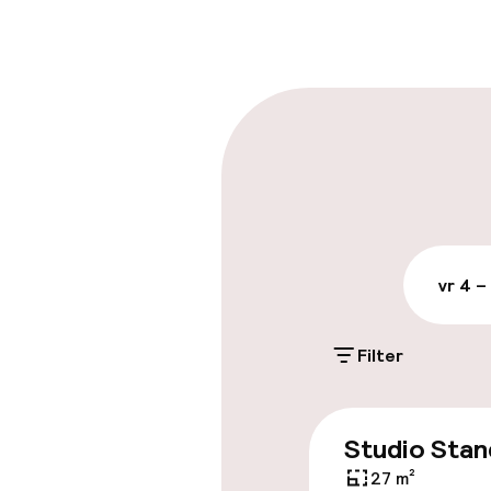
Bagageruimte
Parkeren & mob
Openbaar par
vr 4 –
Toegankelijkhe
Lift
Filter
Entertainment
Studio Stan
27 m²