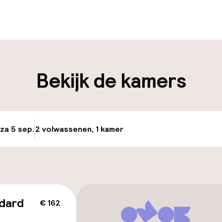
iliteit
Bekijk de kamers
keren
 za 5 sep.
2 volwassenen, 1 kamer
Update beschikba
id
dard
€ 162