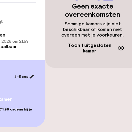
Geen exacte
overeenkomsten
jt
Sommige kamers zijn niet
gelegenheden
beschikbaar of komen niet
ren
overeen met je voorkeuren.
 2026 om 21:59
Toon 1 uitgesloten
aalbaar
kamer
4–5 sep.
orzieningen
kamer
11,99 cadeau bij je
teiten