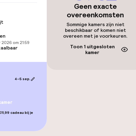
Geen exacte
overeenkomsten
jt
Sommige kamers zijn niet
gelegenheden
beschikbaar of komen niet
ren
overeen met je voorkeuren.
 2026 om 21:59
Toon 1 uitgesloten
aalbaar
kamer
4–5 sep.
orzieningen
kamer
11,99 cadeau bij je
teiten