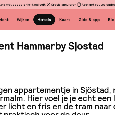
tels met goede
prijs-kwaliteit
Gratis
annuleren
App
met routes cadeau
icht
Wijken
Hotels
Kaart
Gids & app
Blo
ent Hammarby Sjostad
Bekijk 
gen appartementje in Sjöstad,
malm. Hier voel je je echt een 
r licht en fris en de tram naar
 praktisch voor de deur.