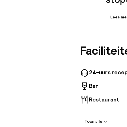
Lees me
Informa
Welkom b
en comfo
te assis
Facilitei
een volle
24-uurs recep
Bar
Restaurant
Welkom
Toon alle
Receptie: 24 