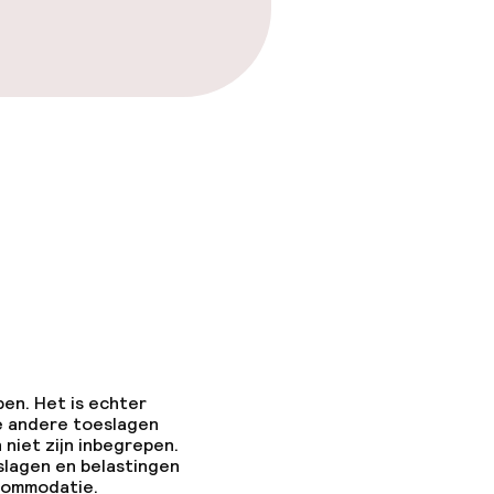
pen. Het is echter
e andere toeslagen
 niet zijn inbegrepen.
slagen en belastingen
ccommodatie.