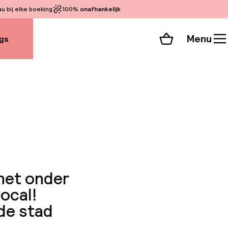
 bij elke boeking
100%
onafhankelijk
Menu
gs
Winkelmand
Bekijk de kamers
alle 17 foto’s
 net onder
local!
 de stad