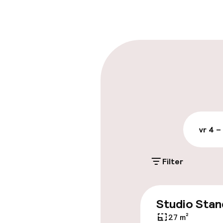
Bagageruimte
Parkeren & mob
Openbaar par
vr 4 –
Toegankelijkhe
Lift
Filter
Entertainment
Studio Stan
27 m²