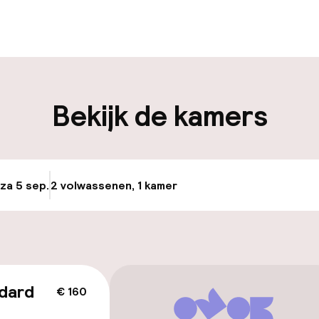
iliteit
Bekijk de kamers
keren
 za 5 sep.
2 volwassenen, 1 kamer
Update beschikba
id
dard
€ 160