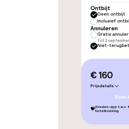
Gratis wifi
Ontbijt
Geen ontbijt
Inclusief ontbi
Eet- en drink
Annuleren
Gratis annule
Restaurant
Tot 2 september
Niet-terugbet
Bar
€ 160
Schoonmaakvo
Prijsdetails
Wasservice
Boek 
Steden-app t.w.v. €
💝
hotelboeking
Zakelijke facili