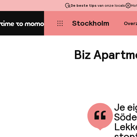
De beste tips
van onze locals
Ho
Stockholm
Overz
Home
Biz Apartm
Je ei
Söder
Lekke
stopt