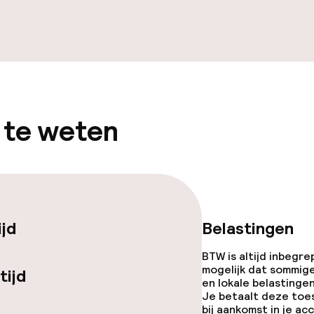
te
j
 te weten
ijd
Belastingen
BTW is altijd inbegre
mogelijk dat sommig
tijd
en lokale belastingen
Je betaalt deze toe
bij aankomst in je a