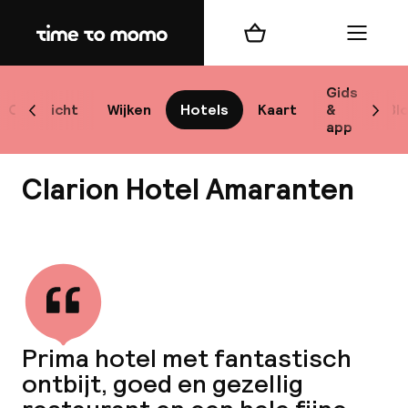
Home
Winkelmand
Menu
Sto
Gids
Overzicht
Wijken
Hotels
Kaart
&
Bl
Scroll naar links
Scrol
app
Best
Clarion Hotel Amaranten
Bekijk alle
bes
Reis
Prima hotel met fantastisch
W
ontbijt, goed en gezellig
Mij