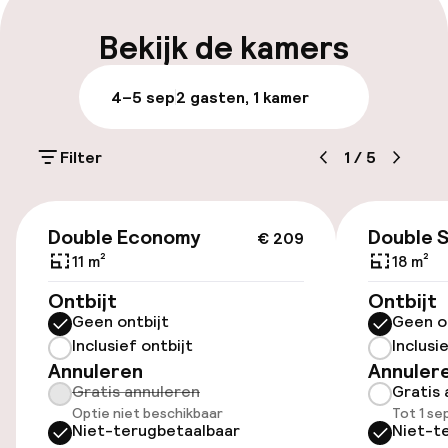
Bagageruimte
Bekijk de kamers
Parkeren & mobiliteit
4–5 sep
2 gasten, 1 kamer
Parkeergelegenheid op eigen terrein
(buiten)
Filter
1
/
5
SEK 350,00 per dag
€ 209
Openbaar parkeren
Double Economy
Double 
€ 209
11 m²
18 m²
Ontbijt
Ontbijt
Toegankelijkheid
Geen ontbijt
Geen o
Inclusief ontbijt
Inclusi
Lift
Annuleren
Annuler
Gratis annuleren
Gratis 
Voor toegankelijkheid
Optie niet beschikbaar
Tot 1 s
geoptimaliseerde kamers beschikbaar
Niet-terugbetaalbaar
Niet-t