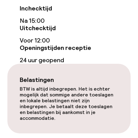
Gratis wifi
Inchecktijd
Na 15:00
Uitchecktijd
Eet- en drinkgelegenheden
Voor 12:00
Restaurant
Openingstijden receptie
Bar
24 uur geopend
Eet- en drinkdiensten
Belastingen
BTW is altijd inbegrepen. Het is echter
Ontbijtbuffet
mogelijk dat sommige andere toeslagen
en lokale belastingen niet zijn
inbegrepen. Je betaalt deze toeslagen
Diner à la carte
en belastingen bij aankomst in je
accommodatie.
Schoonmaakvoorzieningen