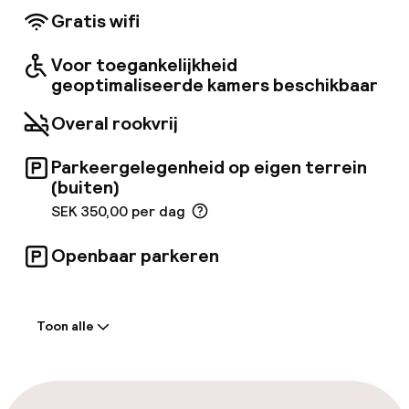
een scala aan faciliteiten en diensten.
Gratis wifi
Voor toegankelijkheid
geoptimaliseerde kamers beschikbaar
Overal rookvrij
Parkeergelegenheid op eigen terrein
(buiten)
SEK 350,00 per dag
Openbaar parkeren
Welkom
Toon alle
Receptie: 24 uur geopend
Meertalige medewerkers