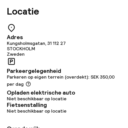
Wasservice
Locatie
Zakelijke faciliteiten
Adres
Conferentieruimte
Kungsholmsgatan, 31 112 27
STOCKHOLM
Vergaderruimte
Zweden
Parkeergelegenheid
Beleid
Parkeren op eigen terrein (overdekt): SEK 350,00
per dag
Overal rookvrij
Opladen elektrische auto
Niet beschikbaar op locatie
Fietsenstalling
Niet beschikbaar op locatie