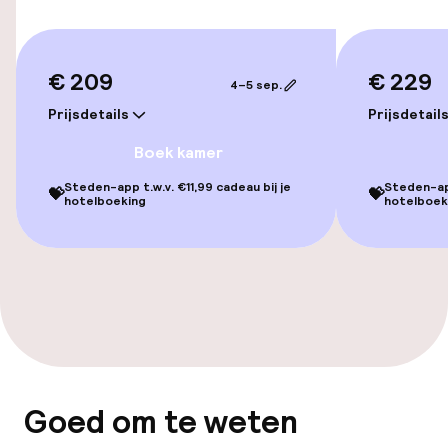
Kamers
€ 209
€ 229
Voor toegankelijkheid
4–5 sep.
geoptimaliseerde kamers beschikbaar
Prijsdetails
Prijsdetail
Boek kamer
Zwemmen & wellness
Steden-app t.w.v. €11,99 cadeau bij je
Steden-app
💝
💝
hotelboeking
hotelboek
Hot tub
Spa behandelingen
Massage
Fitnessruimte / gym
Goed om te weten
Entertainment