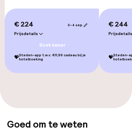
Kamers
€ 224
€ 244
Voor toegankelijkheid
3–4 sep.
geoptimaliseerde kamers beschikbaar
Prijsdetails
Prijsdetail
Boek kamer
Zwemmen & wellness
Steden-app t.w.v. €11,99 cadeau bij je
Steden-app
💝
💝
hotelboeking
hotelboek
Hot tub
Spa behandelingen
Massage
Fitnessruimte / gym
Goed om te weten
Entertainment