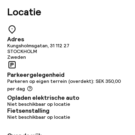
Wasservice
Locatie
Zakelijke faciliteiten
Adres
Conferentieruimte
Kungsholmsgatan, 31 112 27
STOCKHOLM
Vergaderruimte
Zweden
Parkeergelegenheid
Beleid
Parkeren op eigen terrein (overdekt): SEK 350,00
per dag
Overal rookvrij
Opladen elektrische auto
Niet beschikbaar op locatie
Fietsenstalling
Niet beschikbaar op locatie