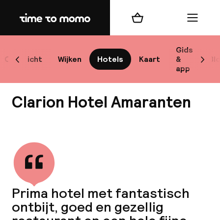
Home
Winkelmand
Menu
Sto
Gids
Overzicht
Wijken
Hotels
Kaart
&
Bl
Scroll naar links
Scrol
app
Best
Clarion Hotel Amaranten
Bekijk alle
bes
Reis
Prima hotel met fantastisch
W
ontbijt, goed en gezellig
Mij