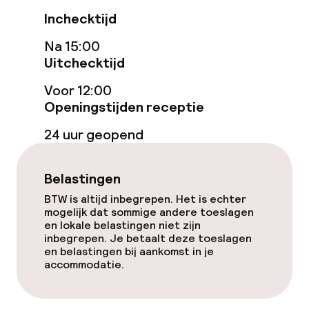
Gratis wifi
Inchecktijd
Na 15:00
Uitchecktijd
Eet- en drinkgelegenheden
Voor 12:00
Restaurant
Openingstijden receptie
Bar
24 uur geopend
Eet- en drinkdiensten
Belastingen
BTW is altijd inbegrepen. Het is echter
Ontbijtbuffet
mogelijk dat sommige andere toeslagen
en lokale belastingen niet zijn
inbegrepen. Je betaalt deze toeslagen
Diner à la carte
en belastingen bij aankomst in je
accommodatie.
Schoonmaakvoorzieningen