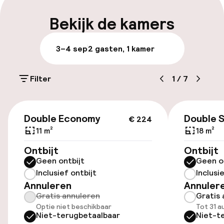
Bagageruimte
Bekijk de kamers
Parkeren & mobiliteit
3–4 sep
2 gasten, 1 kamer
Parkeergelegenheid op eigen terrein
(buiten)
Filter
1
/
7
SEK 350,00 per dag
€ 221
Openbaar parkeren
Double Economy
Double 
€ 224
11 m²
18 m²
Ontbijt
Ontbijt
Toegankelijkheid
Geen ontbijt
Geen o
Inclusief ontbijt
Inclusi
Lift
Annuleren
Annuler
Gratis annuleren
Gratis 
Voor toegankelijkheid
Optie niet beschikbaar
Tot 31 a
geoptimaliseerde kamers beschikbaar
Niet-terugbetaalbaar
Niet-t