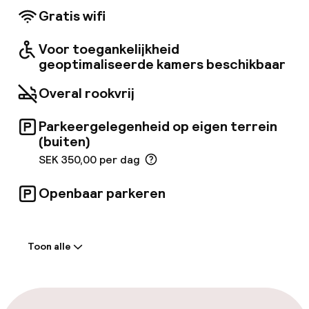
een scala aan faciliteiten en diensten.
Gratis wifi
Voor toegankelijkheid
geoptimaliseerde kamers beschikbaar
Overal rookvrij
Parkeergelegenheid op eigen terrein
(buiten)
SEK 350,00 per dag
Openbaar parkeren
Welkom
Toon alle
Receptie: 24 uur geopend
Meertalige medewerkers