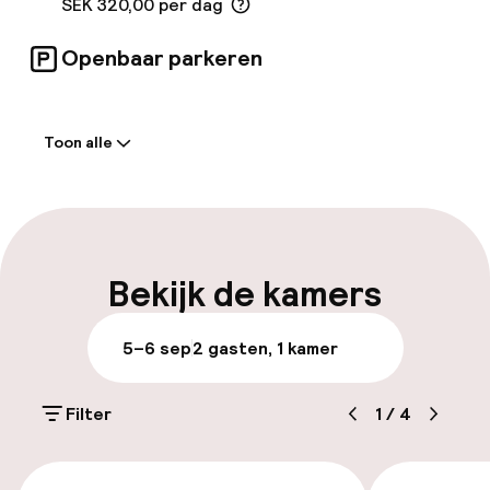
SEK 320,00 per dag
Openbaar parkeren
Welkom
Toon alle
Receptie: 24 uur geopend
Laat uitchecken mogelijk
Meertalige medewerkers
Bekijk de kamers
Bagageruimte
5–6 sep
2 gasten, 1 kamer
Parkeren & mobiliteit
Filter
1
/
4
Parkeergelegenheid op eigen terrein
(buiten)
€ 218