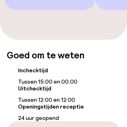
Kamers
Voor toegankelijkheid
geoptimaliseerde kamers beschikbaar
Zwemmen & wellness
Zoetwater binnenzwembad
Goed om te weten
Zoetwater buitenzwembad
Inchecktijd
Verwarmd buitenzwembad
Tussen 15:00 en 00:00
Uitchecktijd
Buitenzwembad op het dak
Tussen 12:00 en 12:00
Ligstoelen
Openingstijden receptie
24 uur geopend
Spacentrum