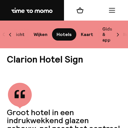
Home
Winkelmand
Menu
Sto
Gids
Overzicht
Wijken
Hotels
Kaart
&
Bl
Scroll naar links
Scrol
app
Best
Clarion Hotel Sign
Bekijk alle
bes
Reis
Groot hotel in een
W
indrukwekkend glazen
Mij