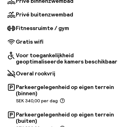
Privé binnenzwembad
en een flatscreen-tv. Dit etablissement
beschikt over een spa op de bovenste
Privé buitenzwembad
verdieping, een het hele jaar door verwarmd
buitenzwembad - gereduceerd
Fitnessruimte / gym
toegangstarief voor hotelgasten, Kitchen and
Table en supermoderne
conferentiefaciliteiten met een banketzaal.
Gratis wifi
Voor toegankelijkheid
geoptimaliseerde kamers beschikbaar
Overal rookvrij
Parkeergelegenheid op eigen terrein
(binnen)
SEK 340,00 per dag
Parkeergelegenheid op eigen terrein
(buiten)