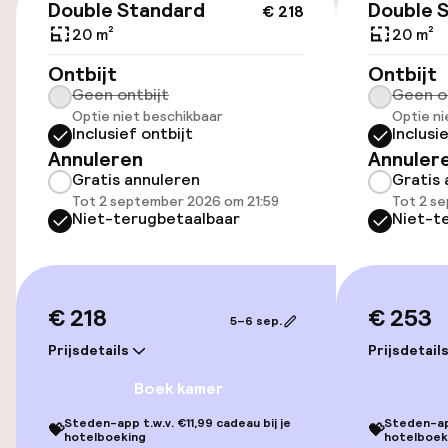
SEK 320,00 per dag
Double Standard
Double 
€ 218
20 m²
20 m²
Parkeergelegenheid op eigen terrein
Ontbijt
Ontbijt
(binnen)
Geen ontbijt
Geen o
SEK 340,00 per dag
Optie niet beschikbaar
Optie ni
Inclusief ontbijt
Inclusi
Openbaar parkeren
Annuleren
Annuler
Gratis annuleren
Gratis 
Tot 2 september 2026 om 21:59
Tot 2 s
Toegankelijkheid
Niet-terugbetaalbaar
Niet-t
Overal rolstoeltoegankelijk
€ 218
Lift
€ 253
5–6 sep.
Prijsdetails
Prijsdetail
Voor toegankelijkheid
geoptimaliseerde kamers beschikbaar
Boek kamer
Steden-app t.w.v. €11,99 cadeau bij je
Steden-app
💝
💝
hotelboeking
hotelboek