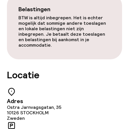
Spa behandelingen
Belastingen
BTW is altijd inbegrepen. Het is echter
Massage
mogelijk dat sommige andere toeslagen
en lokale belastingen niet zijn
Fitnessruimte / gym
inbegrepen. Je betaalt deze toeslagen
en belastingen bij aankomst in je
accommodatie.
Entertainment
Gratis wifi
Locatie
Zonneterras
Eet- en drinkgelegenheden
Adres
Ostra Jarnvagsgatan, 35
10126
STOCKHOLM
Restaurant
Zweden
Bar