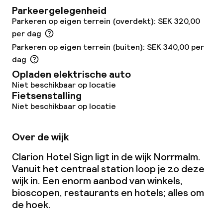
Parkeergelegenheid
Parkeren op eigen terrein (overdekt): SEK 320,00
Eet- en drinkdiensten
per dag
Parkeren op eigen terrein (buiten): SEK 340,00 per
Ontbijtbuffet
dag
Opladen elektrische auto
Lunch à la carte
Niet beschikbaar op locatie
Fietsenstalling
Diner à la carte
Niet beschikbaar op locatie
Roomservice
Over de wijk
Clarion Hotel Sign ligt in de wijk Norrmalm.
Schoonmaakvoorzieningen
Vanuit het centraal station loop je zo deze
wijk in. Een enorm aanbod van winkels,
Wasservice
bioscopen, restaurants en hotels; alles om
de hoek.
Zakelijke faciliteiten