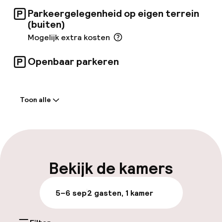
ontbijt zijn 24/7 te koop.
Parkeergelegenheid op eigen terrein
(buiten)
Mogelijk extra kosten
Openbaar parkeren
Welkom
Toon alle
Receptie: 24 uur geopend
Self-service inchecken (kiosk)
Laat uitchecken mogelijk
Bekijk de kamers
Meertalige medewerkers
5–6 sep
2 gasten, 1 kamer
Bagageruimte