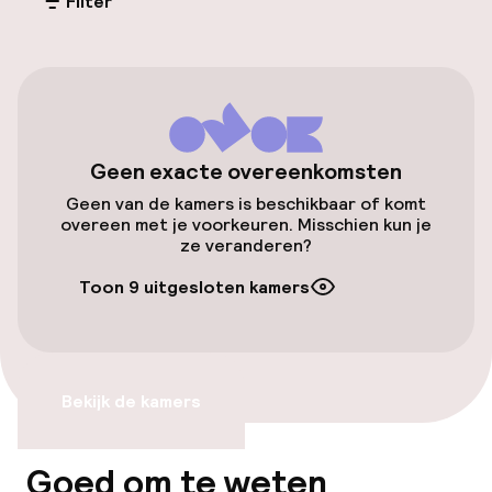
Filter
Parkeren & mobiliteit
Parkeergelegenheid op eigen terrein
(buiten)
Mogelijk extra kosten
Geen exacte overeenkomsten
Openbaar parkeren
Geen van de kamers is beschikbaar of komt
overeen met je voorkeuren. Misschien kun je
ze veranderen?
Toegankelijkheid
Toon 9 uitgesloten kamers
Overal rolstoeltoegankelijk
Lift
Bekijk de kamers
Zwemmen & wellness
Goed om te weten