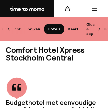
Home
Winkelmand
Menu
Sto
Gids
Overzicht
Wijken
Hotels
Kaart
&
Bl
Scroll naar links
Scrol
app
Best
Comfort Hotel Xpress
Stockholm Central
Bekijk alle
bes
Reis
W
Budgethotel met eenvoudige
Mij