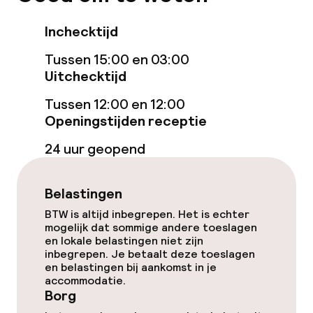
Fitnessruimte / gym
Inchecktijd
Entertainment
Tussen 15:00 en 03:00
Uitchecktijd
Betaalde wifi
Tussen 12:00 en 12:00
Openingstijden receptie
Eet- en drinkgelegenheden
24 uur geopend
Bar
Belastingen
24-uurs eetcafé
BTW is altijd inbegrepen. Het is echter
mogelijk dat sommige andere toeslagen
en lokale belastingen niet zijn
Eet- en drinkdiensten
inbegrepen. Je betaalt deze toeslagen
en belastingen bij aankomst in je
Vroeg ontbijt
accommodatie.
Borg