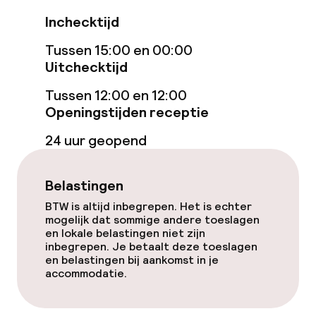
Eet- en drinkdiensten
Inchecktijd
Tussen 15:00 en 00:00
Ontbijtbuffet
Uitchecktijd
Lunch à la carte
Tussen 12:00 en 12:00
Openingstijden receptie
Diner à la carte
24 uur geopend
Roomservice
Belastingen
Vroeg ontbijt
BTW is altijd inbegrepen. Het is echter
mogelijk dat sommige andere toeslagen
en lokale belastingen niet zijn
Schoonmaakvoorzieningen
inbegrepen. Je betaalt deze toeslagen
en belastingen bij aankomst in je
Wasservice
accommodatie.