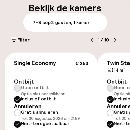
Bagageruimte
Bekijk de kamers
Parkeren & mobiliteit
7–8 sep
2 gasten, 1 kamer
Parkeergelegenheid op eigen terrein
(buiten)
Filter
1
/
10
SEK 400,00 per dag
€ 253
Openbaar parkeren
Single Economy
Twin St
€ 253
14 m²
Ontbijt
Ontbijt
Toegankelijkheid
Geen ontbijt
Geen o
Optie niet beschikbaar
Optie ni
Overal rolstoeltoegankelijk
Inclusief ontbijt
Inclusi
Annuleren
Annuler
Lift
Gratis annuleren
Gratis 
Tot 30 augustus 2026 om 21:59
Tot 30 a
Voor toegankelijkheid
Niet-terugbetaalbaar
Niet-t
geoptimaliseerde kamers beschikbaar