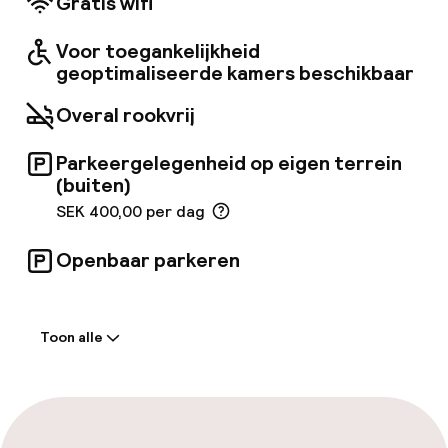
Gratis wifi
genieten, zullen bezoekers het heerlijk vinden
om het restaurant te bezoeken. De charmante
Voor toegankelijkheid
en gezellige kamers zijn uitgerust met alle
geoptimaliseerde kamers beschikbaar
essentiële voorzieningen die nodig zijn voor
een comfortabele en onvergetelijke ervaring.
Overal rookvrij
Parkeergelegenheid op eigen terrein
(buiten)
SEK 400,00 per dag
Openbaar parkeren
Welkom
Toon alle
Receptie: 24 uur geopend
Meertalige medewerkers