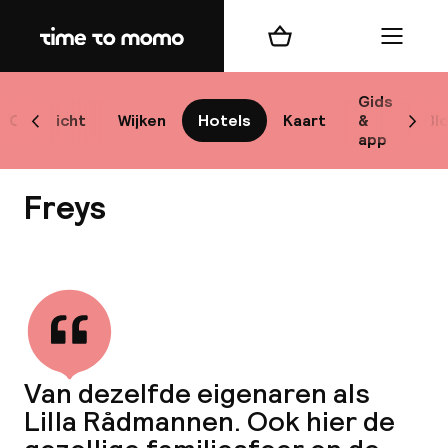
Home
Winkelmand
Menu
Sto
Gids
Overzicht
Wijken
Hotels
Kaart
&
Bl
Scroll naar links
Scrol
app
Best
Freys
Bekijk alle
bes
Reis
Van dezelfde eigenaren als
W
Lilla Rådmannen. Ook hier de
Mij