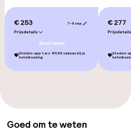
Kamers
€ 253
€ 277
7–8 sep.
Voor toegankelijkheid
Prijsdetails
Prijsdetail
geoptimaliseerde kamers beschikbaar
Boek kamer
Steden-app t.w.v. €11,99 cadeau bij je
Steden-app
💝
💝
Entertainment
hotelboeking
hotelboek
Gratis wifi
Eet- en drinkgelegenheden
Restaurant
Bar
Goed om te weten