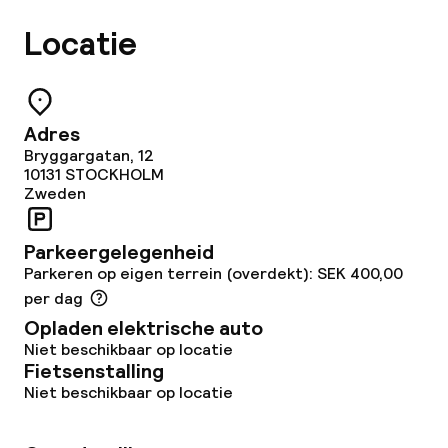
Zakelijke faciliteiten
Locatie
Conferentieruimte
Vergaderruimte
Adres
Bryggargatan, 12
Beleid
10131
STOCKHOLM
Zweden
Overal rookvrij
Parkeergelegenheid
Parkeren op eigen terrein (overdekt): SEK 400,00
per dag
Opladen elektrische auto
Niet beschikbaar op locatie
Fietsenstalling
Niet beschikbaar op locatie