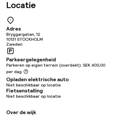
Zakelijke faciliteiten
Locatie
Conferentieruimte
Vergaderruimte
Adres
Bryggargatan, 12
10131
STOCKHOLM
Beleid
Zweden
Overal rookvrij
Parkeergelegenheid
Parkeren op eigen terrein (overdekt): SEK 400,00
per dag
Opladen elektrische auto
Niet beschikbaar op locatie
Fietsenstalling
Niet beschikbaar op locatie
Over de wijk