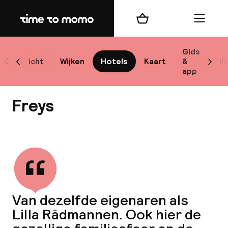
Home
Winkelmand
Menu
Sto
Gids
Overzicht
Wijken
Hotels
Kaart
&
Bl
Scroll naar links
Scrol
app
Best
Freys
Bekijk alle
bes
Reis
Van dezelfde eigenaren als
W
Lilla Rådmannen. Ook hier de
Mij