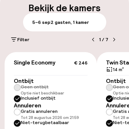
Bagageruimte
Bekijk de kamers
Parkeren & mobiliteit
5–6 sep
2 gasten, 1 kamer
Parkeergelegenheid op eigen terrein
(buiten)
Filter
1
/
7
SEK 400,00 per dag
€ 246
Openbaar parkeren
Single Economy
Twin St
€ 246
14 m²
Ontbijt
Ontbijt
Toegankelijkheid
Geen ontbijt
Geen o
Optie niet beschikbaar
Optie ni
Overal rolstoeltoegankelijk
Inclusief ontbijt
Inclusi
Annuleren
Annuler
Lift
Gratis annuleren
Gratis 
Tot 28 augustus 2026 om 21:59
Tot 28 a
Voor toegankelijkheid
Niet-terugbetaalbaar
Niet-t
geoptimaliseerde kamers beschikbaar