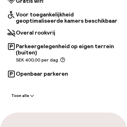
Gratis wifi
genieten, zullen bezoekers het heerlijk vinden
om het restaurant te bezoeken. De charmante
Voor toegankelijkheid
en gezellige kamers zijn uitgerust met alle
geoptimaliseerde kamers beschikbaar
essentiële voorzieningen die nodig zijn voor
een comfortabele en onvergetelijke ervaring.
Overal rookvrij
Parkeergelegenheid op eigen terrein
(buiten)
SEK 400,00 per dag
Openbaar parkeren
Welkom
Toon alle
Receptie: 24 uur geopend
Meertalige medewerkers