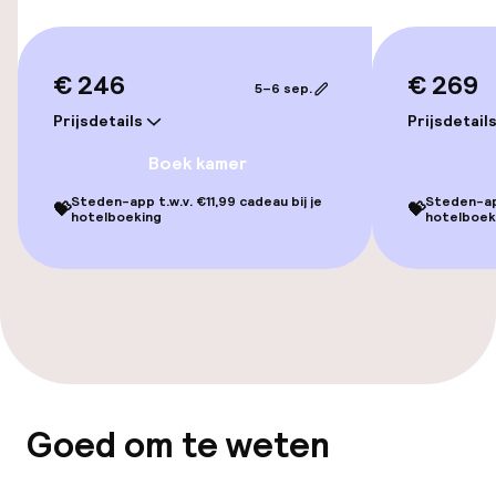
Kamers
€ 246
€ 269
5–6 sep.
Voor toegankelijkheid
Prijsdetails
Prijsdetail
geoptimaliseerde kamers beschikbaar
Boek kamer
Steden-app t.w.v. €11,99 cadeau bij je
Steden-app
💝
💝
Entertainment
hotelboeking
hotelboek
Gratis wifi
Eet- en drinkgelegenheden
Restaurant
Goed om te weten
Bar