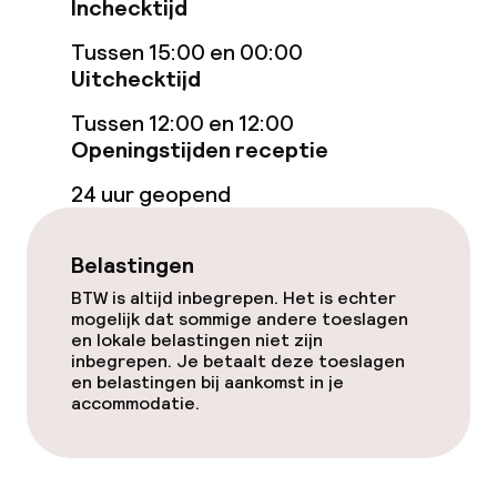
Inchecktijd
Eet- en drinkdiensten
Tussen 15:00 en 00:00
Uitchecktijd
Ontbijtbuffet
Tussen 12:00 en 12:00
Lunch à la carte
Openingstijden receptie
Diner à la carte
24 uur geopend
Roomservice
Belastingen
Vroeg ontbijt
BTW is altijd inbegrepen. Het is echter
mogelijk dat sommige andere toeslagen
en lokale belastingen niet zijn
inbegrepen. Je betaalt deze toeslagen
Schoonmaakvoorzieningen
en belastingen bij aankomst in je
accommodatie.
Wasservice