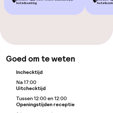
💝
💝
hotelboeking
hotelboek
Schoonmaakvoorzieningen
Wasservice
Zakelijke faciliteiten
Vergaderruimte
Goed om te weten
Beleid
Inchecktijd
Borg bij aankomst
Na 17:00
Uitchecktijd
Overal rookvrij
Tussen 12:00 en 12:00
Openingstijden receptie