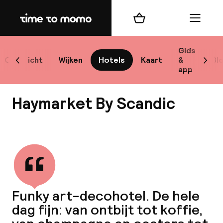
Home
Winkelmand
Menu
Sto
Gids
Overzicht
Wijken
Hotels
Kaart
&
Bl
Scroll naar links
Scrol
app
Best
Haymarket By Scandic
Bekijk alle
bes
Reis
Funky art-decohotel. De hele
W
dag fijn: van ontbijt tot koffie,
Mij