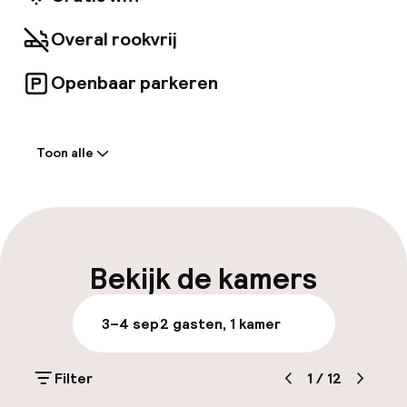
Overal rookvrij
Openbaar parkeren
Welkom
Toon alle
Receptie: 24 uur geopend
Bagageruimte
Parkeren & mobiliteit
Bekijk de kamers
Openbaar parkeren
3–4 sep
2 gasten, 1 kamer
Toegankelijkheid
Filter
1
/
12