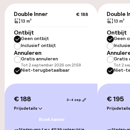
Lift
€ 188
Double Inner
Double I
€ 188
13 m²
13 m²
Zwemmen & wellness
Ontbijt
Ontbijt
Fitnessruimte / gym
Geen ontbijt
Geen o
Inclusief ontbijt
Inclusi
Annuleren
Annuler
Entertainment
Gratis annuleren
Gratis 
Tot 2 september 2026 om 21:59
Tot 2 s
Niet-terugbetaalbaar
Niet-t
Gratis wifi
Eet- en drinkgelegenheden
€ 188
€ 195
3–4 sep.
Restaurant
Prijsdetails
Prijsdetail
Bar
Boek kamer
Steden-app t.w.v. €11,99 cadeau bij je
Steden-app