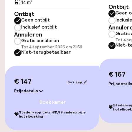
Parkeergelegenheid op eigen terrein
14 m²
Ontbijt
(binnen)
Geen o
Ontbijt
Gratis parkeren
Geen ontbijt
Inclusi
Annuler
Inclusief ontbijt
Parkeerservice
Gratis 
Annuleren
Tot 4 s
Gratis annuleren
Openbaar parkeren
Niet-t
Tot 4 september 2026 om 21:59
Niet-terugbetaalbaar
Toegankelijkheid
€ 167
Overal rolstoeltoegankelijk
€ 147
6–7 sep.
Prijsdetail
Prijsdetails
Lift
Boek kamer
Steden-app
💝
hotelboek
Zwemmen & wellness
Steden-app t.w.v. €11,99 cadeau bij je
💝
hotelboeking
Massage