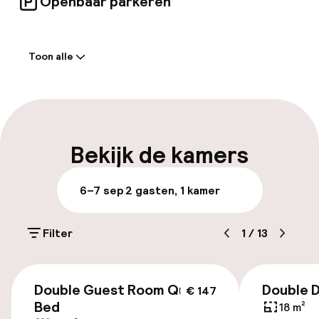
Openbaar parkeren
Welkom
Toon alle
Receptie: 24 uur geopend
Laat uitchecken mogelijk
Meertalige medewerkers
Bekijk de kamers
Bagageruimte
6–7 sep
2 gasten, 1 kamer
Parkeren & mobiliteit
Filter
1
/
13
Parkeergelegenheid op eigen terrein
(buiten)
€ 147
Mogelijk extra kosten
Double Guest Room Queen
Double D
€ 147
Bed
18 m²