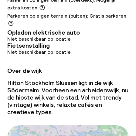
Parkeren op eigen terrein (overdekt): Mogelijk
extra kosten
Faciliteiten en diensten voor kinderen
Parkeren op eigen terrein (buiten): Gratis parkeren
Dagopvang
Opladen elektrische auto
Niet beschikbaar op locatie
Fietsenstalling
Schoonmaakvoorzieningen
Niet beschikbaar op locatie
Wasfaciliteiten (wasmachine)
Over de wijk
Wasservice
Hilton Stockholm Slussen ligt in de wijk
Södermalm. Voorheen een arbeiderswijk, nu
de hipste wijk van de stad. Vol met trendy
Zakelijke faciliteiten
(vintage) winkels, relaxte cafés en
creatieve types.
Conferentieruimte
Vergaderruimte