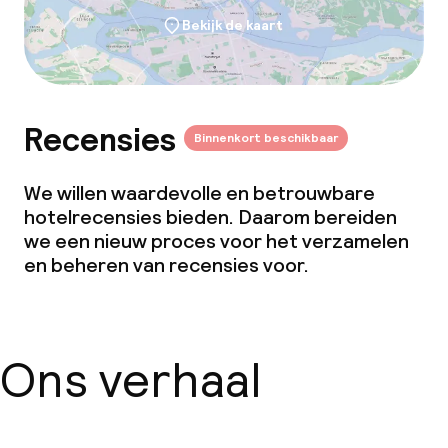
Bekijk de kaart
Beleid
Overal rookvrij
Recensies
Kleine huisdieren toegestaan (minder
Binnenkort beschikbaar
dan de 5 kg)
We willen waardevolle en betrouwbare
hotelrecensies bieden. Daarom bereiden
we een nieuw proces voor het verzamelen
en beheren van recensies voor.
Ons verhaal