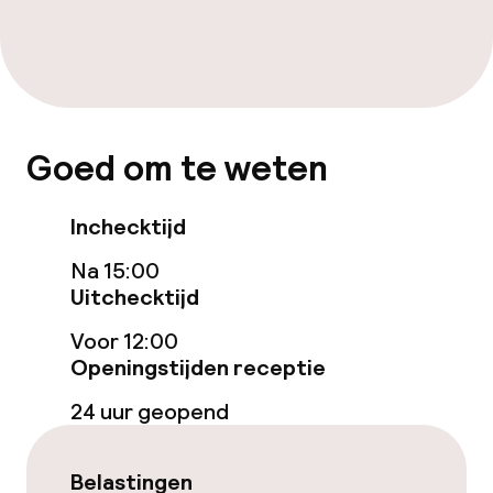
Fitnessruimte / gym
Entertainment
Gratis wifi
Goed om te weten
Game-kamer
Inchecktijd
Casino
Na 15:00
Uitchecktijd
Eet- en drinkgelegenheden
Voor 12:00
Openingstijden receptie
Restaurant
24 uur geopend
Bar
Belastingen