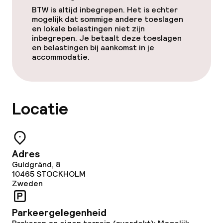
BTW is altijd inbegrepen. Het is echter
Eet- en drinkdiensten
mogelijk dat sommige andere toeslagen
en lokale belastingen niet zijn
Ontbijtbuffet
inbegrepen. Je betaalt deze toeslagen
en belastingen bij aankomst in je
accommodatie.
Lunch à la carte
Diner à la carte
Locatie
Roomservice
Dieetopties
Adres
Speciale dieetopties
Guldgränd, 8
10465
STOCKHOLM
Zweden
Glutenvrije opties
Parkeergelegenheid
Vegetarische opties