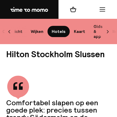
Home
Winkelmand
Menu
Sto
Gids
Overzicht
Wijken
Hotels
Kaart
&
Bl
Scroll naar links
Scrol
app
Best
Hilton Stockholm Slussen
Bekijk alle
bes
Reis
Comfortabel slapen op een
W
goede plek: precies tussen
Mij