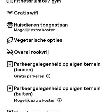
Fitnessruimte / gym
kamer of suite, geniet je van een
adembenemend uitzicht op de stad en de zee
Gratis wifi
en exclusieve toegang tot de moderne
Executive lounge van het hotel. Als je je
Huisdieren toegestaan
fitnessprogramma wilt volgen, bieden we een
selectie van cardio-apparatuur en vrije
Mogelijk extra kosten
gewichten, of je kunt deelnemen aan een
Vegetarische opties
energieke les. Je kunt ook een afspraak maken
met een personal trainer. In Panorama
Restaurant kun je genieten van een uitgebreid
Overal rookvrij
ontbijt om de dag goed te beginnen. Eken Bar
biedt Scandinavische gerechten met een
Parkeergelegenheid op eigen terrein
internationale twist en serveert zowel lunch
(binnen)
als diner. We gebruiken seizoensgebonden
Gratis parkeren
ingrediënten die waar mogelijk lokaal worden
geproduceerd. In Eken Bar kun je nippen aan
een goed gemaakte cocktail, terwijl je geniet
Parkeergelegenheid op eigen terrein
van loungemuziek en een panoramisch uitzicht
(buiten)
over de stad.
Mogelijk extra kosten