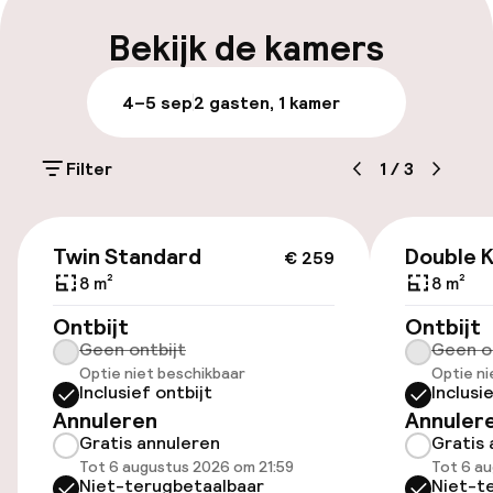
Vroeg uitchecken mogelijk
Bekijk de kamers
Meertalige medewerkers
4–5 sep
2 gasten, 1 kamer
Bagageruimte
Filter
1
/
3
Parkeren & mobiliteit
€ 259
Parkeergelegenheid op eigen terrein
Twin Standard
Double K
€ 259
(buiten)
8 m²
8 m²
Mogelijk extra kosten
Ontbijt
Ontbijt
Geen ontbijt
Geen o
Openbaar parkeren
Optie niet beschikbaar
Optie ni
Inclusief ontbijt
Inclusi
Annuleren
Annuler
Toegankelijkheid
Gratis annuleren
Gratis 
Tot 6 augustus 2026 om 21:59
Tot 6 au
Overal rolstoeltoegankelijk
Niet-terugbetaalbaar
Niet-t