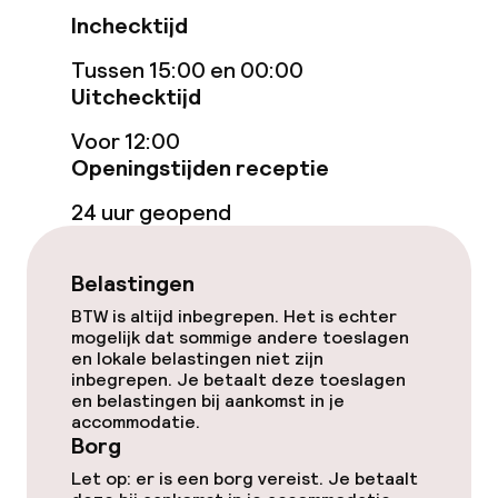
Inchecktijd
Eet- en drinkdiensten
Tussen 15:00 en 00:00
Uitchecktijd
Ontbijtbuffet
Voor 12:00
Openingstijden receptie
Vroeg ontbijt
24 uur geopend
Schoonmaakvoorzieningen
Belastingen
Wasservice
BTW is altijd inbegrepen. Het is echter
mogelijk dat sommige andere toeslagen
en lokale belastingen niet zijn
Beleid
inbegrepen. Je betaalt deze toeslagen
en belastingen bij aankomst in je
accommodatie.
Borg bij aankomst
Borg
Overal rookvrij
Let op: er is een borg vereist. Je betaalt