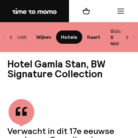
Home
Winkelmand
Menu
Sto
Gids
Overzicht
Wijken
Hotels
Kaart
&
Bl
Scroll naar links
Scrol
app
Best
Hotel Gamla Stan, BW
Signature Collection
Bekijk alle
bes
Reis
W
Verwacht in dit 17e eeuwse
Mij