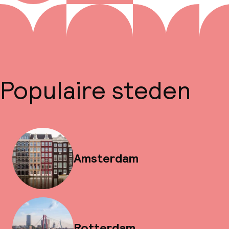
Populaire steden
Amsterdam
Rotterdam