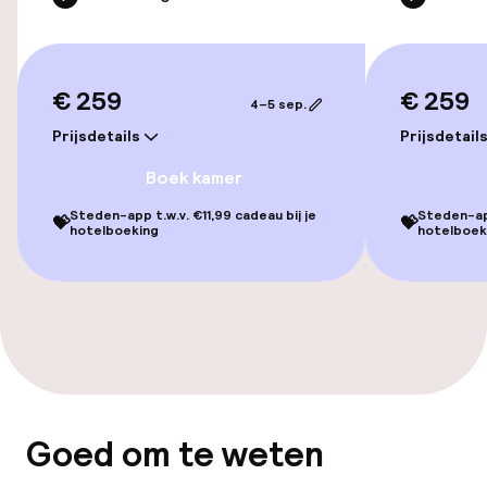
Lift
€ 259
€ 259
4–5 sep.
Zwemmen & wellness
Prijsdetails
Prijsdetail
Fitnessruimte / gym
Boek kamer
Steden-app t.w.v. €11,99 cadeau bij je
Steden-app
💝
💝
hotelboeking
hotelboek
Entertainment
Gratis wifi
Eet- en drinkgelegenheden
Restaurant
Goed om te weten
Bar