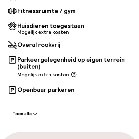
bieden voor elk wat wils, van Gustaviaans
design met antiek en kunst tot modern design
Fitnessruimte / gym
en modieus behang. Het openbaar vervoer van
Stockholm biedt gemakkelijke toegang tot het
Huisdieren toegestaan
hotel vanaf het Centraal Station en de Arlanda
Mogelijk extra kosten
Express.
Overal rookvrij
Parkeergelegenheid op eigen terrein
(buiten)
Mogelijk extra kosten
Openbaar parkeren
Welkom
Toon alle
Receptie: 24 uur geopend
Meertalige medewerkers