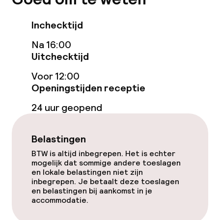
Ontbijtbuffet
Inchecktijd
Schoonmaakvoorzieningen
Na 16:00
Uitchecktijd
Wasservice
Voor 12:00
Openingstijden receptie
Zakelijke faciliteiten
24 uur geopend
Conferentieruimte
Belastingen
Vergaderruimte
BTW is altijd inbegrepen. Het is echter
mogelijk dat sommige andere toeslagen
en lokale belastingen niet zijn
Beleid
inbegrepen. Je betaalt deze toeslagen
en belastingen bij aankomst in je
accommodatie.
Overal rookvrij