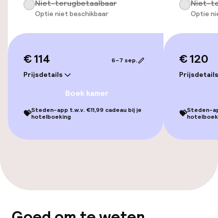
Niet-terugbetaalbaar
Niet-t
Zwemmen & wellness
Optie niet beschikbaar
Optie ni
Fitnessruimte / gym
€ 114
€ 120
6–7 sep.
Entertainment
Prijsdetails
Prijsdetail
Betaalde wifi
Boek kamer
Steden-app t.w.v. €11,99 cadeau bij je
Steden-app
💝
💝
hotelboeking
hotelboek
Eet- en drinkgelegenheden
Restaurant
Bar
Eet- en drinkdiensten
Goed om te weten