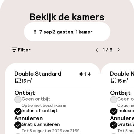
Bagageruimte
Bekijk de kamers
Parkeren & mobiliteit
6–7 sep
2 gasten, 1 kamer
Parkeergelegenheid op eigen terrein
(buiten)
Filter
1
/
6
Mogelijk extra kosten
€ 114
Openbaar parkeren
Double Standard
Double 
€ 114
15 m²
15 m²
Ontbijt
Ontbijt
Toegankelijkheid
Geen ontbijt
Geen o
Optie niet beschikbaar
Optie ni
Overal rolstoeltoegankelijk
Inclusief ontbijt
Inclusi
Annuleren
Annuler
Lift
Gratis annuleren
Gratis 
Tot 8 augustus 2026 om 21:59
Tot 8 au