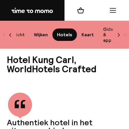
Home
Winkelmand
Menu
Sto
Gids
Overzicht
Wijken
Hotels
Kaart
&
Bl
Scroll naar links
Scrol
app
Best
Hotel Kung Carl,
WorldHotels Crafted
Bekijk alle
bes
Reis
W
Authentiek hotel in het
Mij