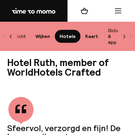
Home
Winkelmand
Menu
Sto
Gids
Overzicht
Wijken
Hotels
Kaart
&
Bl
Scroll naar links
Scrol
app
Best
Hotel Ruth, member of
WorldHotels Crafted
Bekijk alle
bes
Reis
W
Sfeervol, verzorgd en fijn! De
Mij