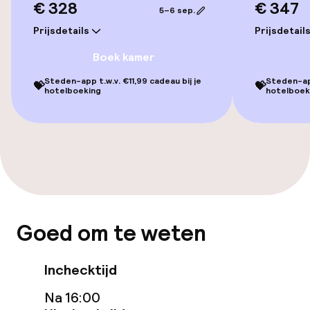
€ 328
€ 347
5–6 sep.
Bar
Prijsdetails
Prijsdetail
Boek kamer
Beleid
Steden-app t.w.v. €11,99 cadeau bij je
Steden-app
💝
💝
hotelboeking
hotelboek
Overal rookvrij
Goed om te weten
Inchecktijd
Na 16:00