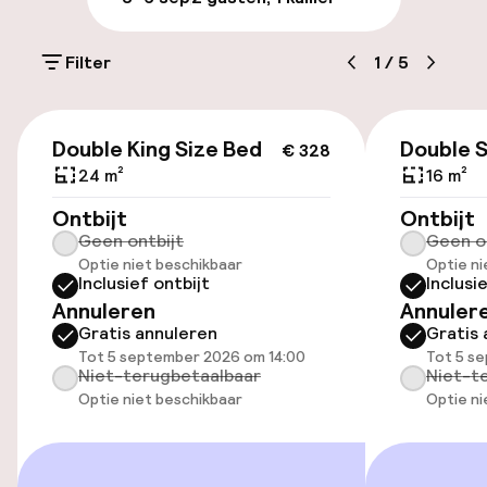
Openbaar parkeren
Filter
1
/
5
Toegankelijkheid
€ 328
Double King Size Bed
Double 
€ 328
Overal rolstoeltoegankelijk
24 m²
16 m²
Ontbijt
Lift
Ontbijt
Geen ontbijt
Geen o
Optie niet beschikbaar
Optie ni
Inclusief ontbijt
Inclusi
Entertainment
Annuleren
Annuler
Gratis annuleren
Gratis 
Betaalde wifi
Tot 5 september 2026 om 14:00
Tot 5 s
Niet-terugbetaalbaar
Niet-t
Optie niet beschikbaar
Optie ni
Eet- en drinkgelegenheden
Restaurant