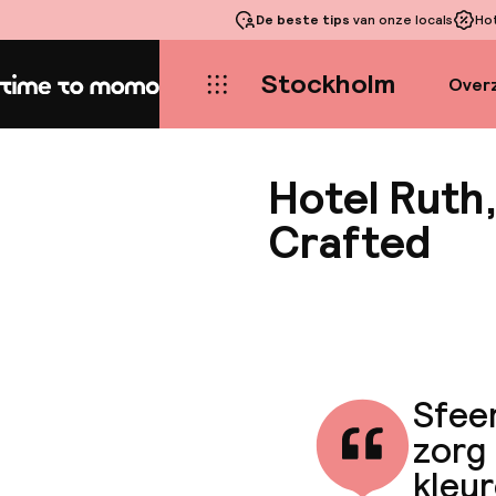
De beste tips
van onze locals
Ho
Stockholm
Overz
Home
Hotel Ruth
Crafted
Sfeer
zorg
kleur