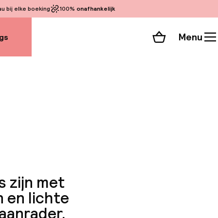
 bij elke boeking
100%
onafhankelijk
Menu
gs
Winkelmand
Bekijk de kamers
 alle 107 foto’s
s zijn met
 en lichte
 aanrader.