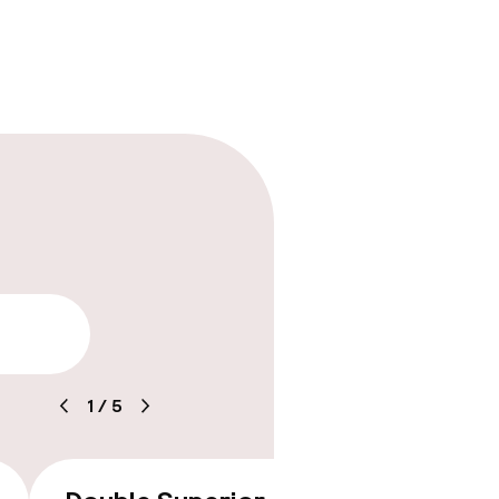
arheid
1
/
5