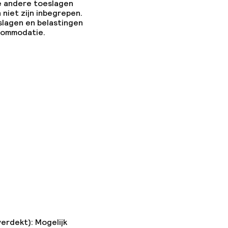
e andere toeslagen
 niet zijn inbegrepen.
slagen en belastingen
ccommodatie.
verdekt): Mogelijk