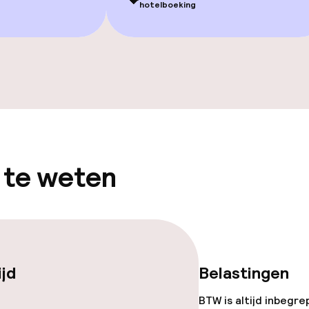
💝
hotelboeking
j
 te weten
ijd
Belastingen
BTW is altijd inbegre