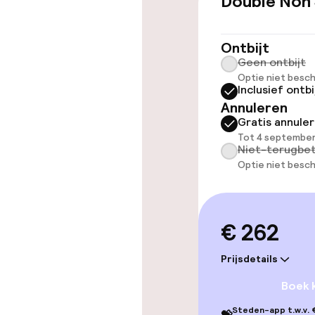
Double Non
Lift
Ontbijt
Geen ontbijt
Entertainment
Optie niet besch
Inclusief ontbi
Betaalde wifi
Annuleren
Gratis annule
Tot 4 september
Niet-terugbet
Eet- en drink
Optie niet besch
Restaurant
€ 262
Bar
Prijsdetails
Boek 
Beleid
Steden-app t.w.v. €