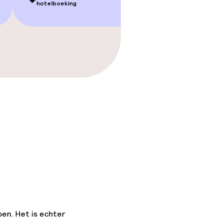
💝
💝
hotelboeking
hotelbo
pen. Het is echter