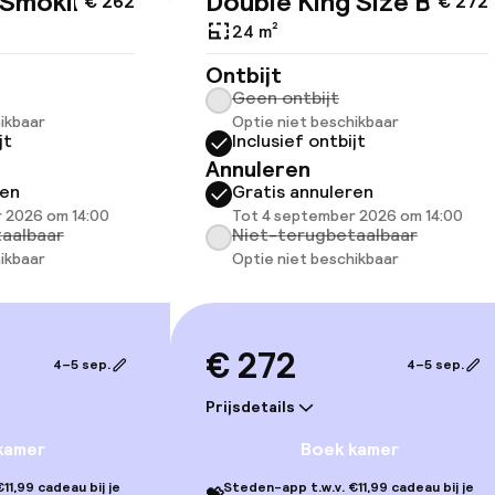
 Smoking
Double King Size Bed
€ 262
€ 272
24 m²
Ontbijt
Geen ontbijt
ikbaar
Optie niet beschikbaar
jt
Inclusief ontbijt
Annuleren
ren
Gratis annuleren
 2026 om 14:00
Tot 4 september 2026 om 14:00
aalbaar
Niet-terugbetaalbaar
gelegenheden
ikbaar
Optie niet beschikbaar
€ 272
4–5 sep.
4–5 sep.
Prijsdetails
kamer
Boek kamer
11,99 cadeau bij je
Steden-app t.w.v. €11,99 cadeau bij je