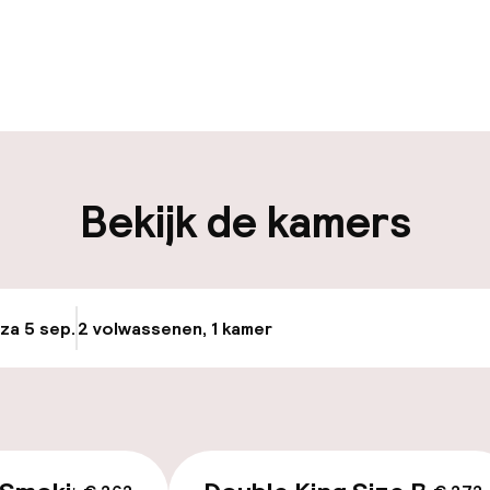
uur geopend
iliteit
nheid op eigen
Bekijk de kamers
n)
osten
keren
 za 5 sep.
2 volwassenen, 1 kamer
Update beschikba
id
ltoegankelijk