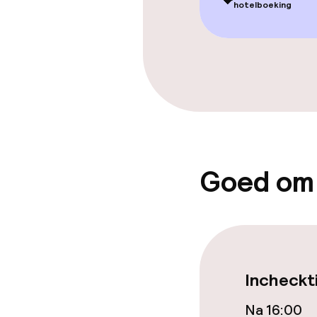
💝
hotelboeking
Overal rookvri
Goed om
Incheckt
Na 16:00