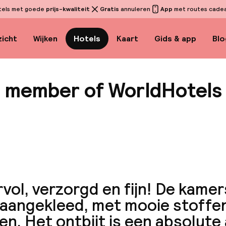
tels met goede
prijs-kwaliteit
Gratis
annuleren
App
met routes cadeau
icht
Wijken
Hotels
Kaart
Gids & app
Blo
, member of WorldHotels
Bekijk
vol, verzorgd en fijn! De kamer
 aangekleed, met mooie stoffen
en. Het ontbijt is een absolute