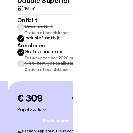
Double Superior
Triple
€ 309
16 m²
24 m²
Ontbijt
Ontbijt
Geen ontbijt
Geen 
Optie niet beschikbaar
Optie 
Inclusief ontbijt
Inclus
Annuleren
Annule
Gratis annuleren
Grati
Tot 4 september 2026 om 14:00
Tot 4 
Niet-terugbetaalbaar
Niet-
Optie niet beschikbaar
Optie 
€ 309
€ 33
4–5 sep.
Prijsdetails
Prijsdetai
Boek kamer
Steden-app t.w.v. €11,99 cadeau bij je
Steden-ap