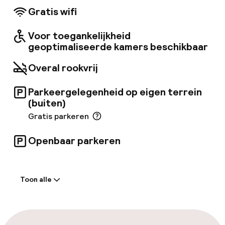
fietsverhuur. Gasten kunnen ook gebruikmaken
Gratis wifi
van het business center en de
conciërgediensten. Het Stockholm Palace ligt
Voor toegankelijkheid
op korte afstand.
geoptimaliseerde kamers beschikbaar
Overal rookvrij
Parkeergelegenheid op eigen terrein
(buiten)
Gratis parkeren
Openbaar parkeren
Welkom
Toon alle
Receptie: 24 uur geopend
Bagageruimte