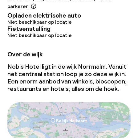
Roomservice
parkeren
Opladen elektrische auto
Dieetopties
Niet beschikbaar op locatie
Fietsenstalling
Niet beschikbaar op locatie
Speciale dieetopties
Over de wijk
Schoonmaakvoorzieningen
Nobis Hotel ligt in de wijk Norrmalm. Vanuit
Wasservice
het centraal station loop je zo deze wijk in.
Een enorm aanbod van winkels, bioscopen,
restaurants en hotels; alles om de hoek.
Zakelijke faciliteiten
Conferentieruimte
Bekijk de kaart
Vergaderruimte