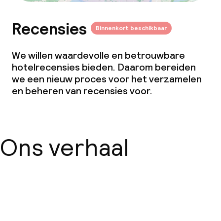
Beleid
Recensies
Binnenkort beschikbaar
Overal rookvrij
We willen waardevolle en betrouwbare
hotelrecensies bieden. Daarom bereiden
we een nieuw proces voor het verzamelen
en beheren van recensies voor.
Ons verhaal
Over ons