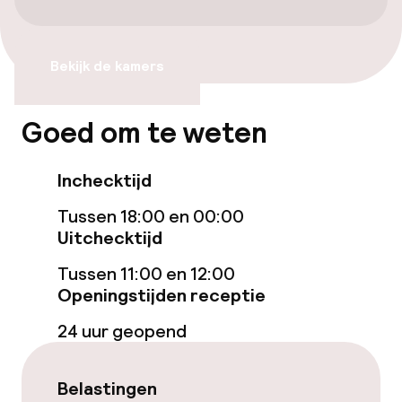
Kamers
Bekijk de kamers
Voor toegankelijkheid
geoptimaliseerde kamers beschikbaar
Goed om te weten
Zwemmen & wellness
Inchecktijd
Stoombad
Tussen 18:00 en 00:00
Fitnessruimte / gym
Uitchecktijd
Tussen 11:00 en 12:00
Openingstijden receptie
Entertainment
24 uur geopend
Gratis wifi
Belastingen
Eet- en drinkgelegenheden