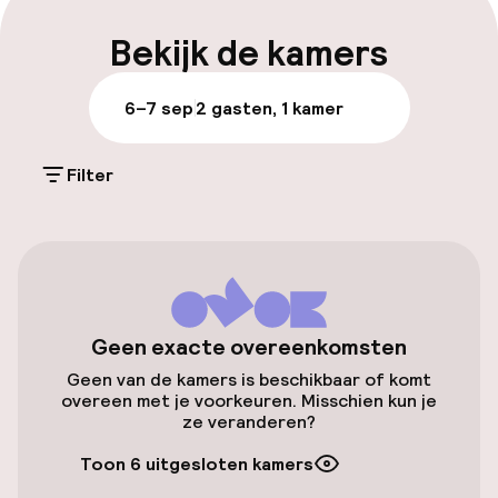
Parkeren & mobiliteit
Bekijk de kamers
Parkeergelegenheid op eigen terrein
6–7 sep
2 gasten, 1 kamer
(buiten)
Gratis parkeren
Filter
Openbaar parkeren
Fietsverhuur
Toegankelijkheid
Geen exacte overeenkomsten
Geen van de kamers is beschikbaar of komt
Lift
overeen met je voorkeuren. Misschien kun je
ze veranderen?
Voor toegankelijkheid
geoptimaliseerde kamers beschikbaar
Toon 6 uitgesloten kamers