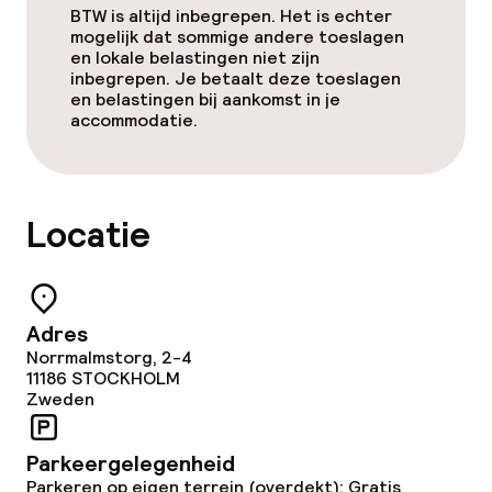
BTW is altijd inbegrepen. Het is echter
mogelijk dat sommige andere toeslagen
Restaurant
en lokale belastingen niet zijn
inbegrepen. Je betaalt deze toeslagen
Bar
en belastingen bij aankomst in je
accommodatie.
Eet- en drinkdiensten
Locatie
Ontbijtbuffet
Lunch à la carte
Adres
Lunch, vast menu
Norrmalmstorg, 2-4
11186
STOCKHOLM
Diner à la carte
Zweden
Diner, vast menu
Parkeergelegenheid
Parkeren op eigen terrein (overdekt): Gratis