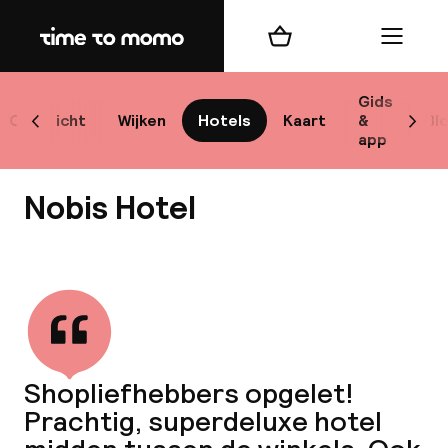
Home
Winkelmand
Menu
Sto
Gids
Overzicht
Wijken
Hotels
Kaart
&
Bl
Scroll naar links
Scrol
app
Best
Nobis Hotel
Bekijk alle
bes
Reis
Shopliefhebbers opgelet!
W
Prachtig, superdeluxe hotel
Mij