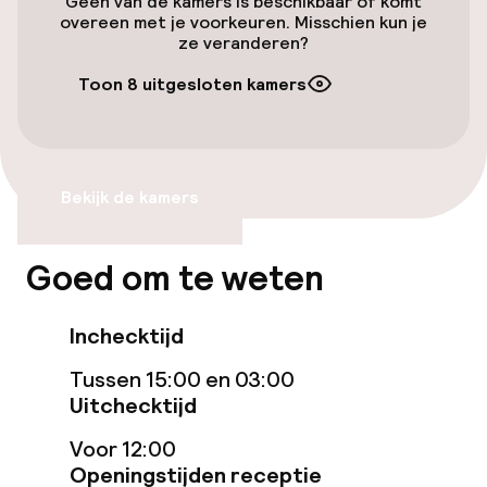
Geen van de kamers is beschikbaar of komt
overeen met je voorkeuren. Misschien kun je
ze veranderen?
Toegankelijkheid
Toon 8 uitgesloten kamers
Overal rolstoeltoegankelijk
Lift
Bekijk de kamers
Voor toegankelijkheid
geoptimaliseerde kamers beschikbaar
Goed om te weten
Kamers
Inchecktijd
Voor toegankelijkheid
Tussen 15:00 en 03:00
geoptimaliseerde kamers beschikbaar
Uitchecktijd
Voor 12:00
Zwemmen & wellness
Openingstijden receptie