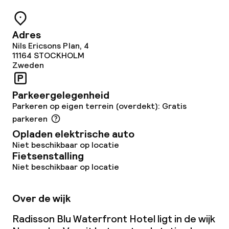
Ontbijtbuffet
Lunchbuffet
Adres
Nils Ericsons Plan, 4
Dinerbuffet
11164
STOCKHOLM
Zweden
Diner à la carte
Parkeergelegenheid
Roomservice
Parkeren op eigen terrein (overdekt): Gratis
parkeren
Vroeg ontbijt
Opladen elektrische auto
Niet beschikbaar op locatie
Fietsenstalling
Dieetopties
Niet beschikbaar op locatie
Glutenvrije opties
Over de wijk
Vegetarische opties
Radisson Blu Waterfront Hotel ligt in de wijk