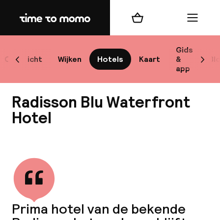
Home
Winkelmand
Menu
Sto
Gids
Overzicht
Wijken
Hotels
Kaart
&
Bl
Scroll naar links
Scrol
app
Best
Radisson Blu Waterfront
Hotel
Bekijk alle
bes
Reis
W
Prima hotel van de bekende
Mij