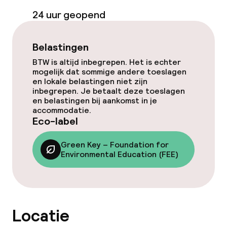
Massage
24 uur geopend
Fitnessruimte / gym
Belastingen
BTW is altijd inbegrepen. Het is echter
Entertainment
mogelijk dat sommige andere toeslagen
en lokale belastingen niet zijn
Gratis wifi
inbegrepen. Je betaalt deze toeslagen
en belastingen bij aankomst in je
accommodatie.
Eco-label
Eet- en drinkgelegenheden
Green Key – Foundation for
Restaurant
Environmental Education (FEE)
Bar
Eet- en drinkdiensten
Locatie