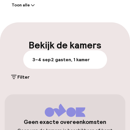
Toon alle
Receptie: 24 uur geopend
Meertalige medewerkers
Bagageruimte
Bekijk de kamers
Parkeren & mobiliteit
3–4 sep
2 gasten, 1 kamer
Parkeergelegenheid op eigen terrein
(buiten)
Filter
Gratis parkeren
Parkeerservice
Openbaar parkeren
Geen exacte overeenkomsten
Fietsverhuur