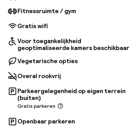
zullen betoverd zijn door de moderne en
toegankelijke faciliteiten en uitstekende
Fitnessruimte / gym
service. Ze kunnen genieten van een heerlijke
maaltijd in een prettige sfeer. De ruime kamers
Gratis wifi
zijn compleet met alle moderne voorzieningen
die nodig zijn voor een aangenaam verblijf.
Voor toegankelijkheid
geoptimaliseerde kamers beschikbaar
Vegetarische opties
Overal rookvrij
Parkeergelegenheid op eigen terrein
(buiten)
Gratis parkeren
Openbaar parkeren
Welkom