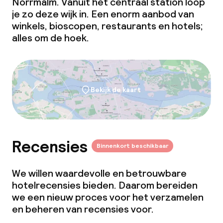
Norrmalm. Vanuit het centraal station loop
je zo deze wijk in. Een enorm aanbod van
Faciliteiten en diensten voor kinderen
winkels, bioscopen, restaurants en hotels;
alles om de hoek.
Dagopvang
Babysitservice
Bekijk de kaart
Schoonmaakvoorzieningen
Wasservice
Recensies
Binnenkort beschikbaar
Zakelijke faciliteiten
We willen waardevolle en betrouwbare
Conferentieruimte
hotelrecensies bieden. Daarom bereiden
we een nieuw proces voor het verzamelen
Vergaderruimte
en beheren van recensies voor.