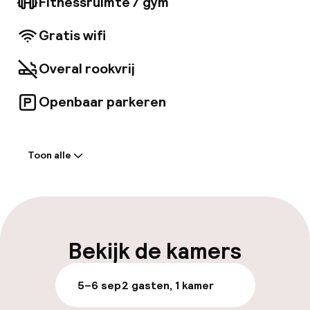
Fitnessruimte / gym
beschikken over alle benodigde elementen
voor een aangenaam en onvergetelijk verblijf.
Gratis wifi
Overal rookvrij
Openbaar parkeren
Welkom
Toon alle
Receptie: 24 uur geopend
Bagageruimte
Parkeren & mobiliteit
Bekijk de kamers
Openbaar parkeren
5–6 sep
2 gasten, 1 kamer