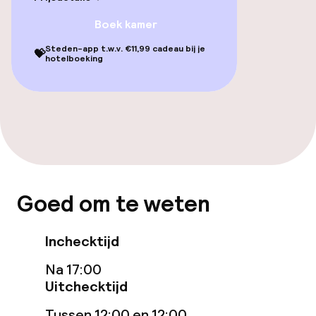
Restaurant
Boek kamer
Bar
Steden-app t.w.v. €11,99 cadeau bij je
💝
hotelboeking
Schoonmaakvoorzieningen
Wasservice
Zakelijke faciliteiten
Goed om te weten
Conferentieruimte
Inchecktijd
Vergaderruimte
Na 17:00
Uitchecktijd
Beleid
Tussen 12:00 en 12:00