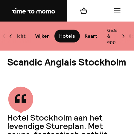
Home
Winkelmand
Menu
Sto
Gids
Overzicht
Wijken
Hotels
Kaart
&
Bl
Scroll naar links
Scrol
app
Best
Scandic Anglais Stockholm
Bekijk alle
bes
Reis
Hotel Stockholm aan het
W
levendige Stureplan. Met
Mij