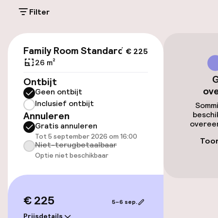
Fietsen beschikbaar
Filter
Toegankelijkheid
€ 225
Family Room Standard
€ 225
Lift
26 m²
G
Ontbijt
ov
Zwemmen & wellness
Geen ontbijt
Inclusief ontbijt
Sommi
Fitnessruimte / gym
Annuleren
beschi
overeen
Gratis annuleren
Tot 5 september 2026 om 16:00
Toon
Niet-terugbetaalbaar
Entertainment
Optie niet beschikbaar
Gratis wifi
€ 225
Eet- en drinkgelegenheden
5–6 sep.
Prijsdetails