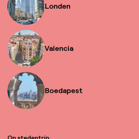
Londen
Valencia
Boedapest
Op stedentrip