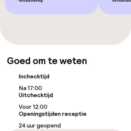
Lift
hotelboeking
hotelboek
Voor toegankelijkheid
geoptimaliseerde kamers beschikbaar
Kamers
Familiekamers beschikbaar
Goed om te weten
Aansluitende kamers beschikbaar
Inchecktijd
Voor toegankelijkheid
Na 17:00
geoptimaliseerde kamers beschikbaar
Uitchecktijd
Voor 12:00
Zwemmen & wellness
Openingstijden receptie
Fitnessruimte / gym
24 uur geopend