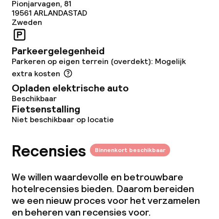
Pionjarvagen, 81
19561
ARLANDASTAD
Vegetarische opties
Zweden
Zakelijke faciliteiten
Parkeergelegenheid
Parkeren op eigen terrein (overdekt): Mogelijk
Conferentieruimte
extra kosten
Opladen elektrische auto
Vergaderruimte
Beschikbaar
Fietsenstalling
Niet beschikbaar op locatie
Beleid
Recensies
Borg bij aankomst
Binnenkort beschikbaar
Overal rookvrij
We willen waardevolle en betrouwbare
hotelrecensies bieden. Daarom bereiden
Kleine huisdieren toegestaan (minder
we een nieuw proces voor het verzamelen
dan de 5 kg)
en beheren van recensies voor.