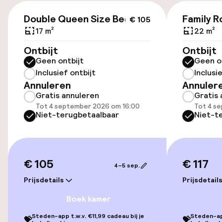
(buiten)
€ 105
Mogelijk extra kosten
Double Queen Size Bed
Family 
€ 105
17 m²
22 m²
Openbaar parkeren
Ontbijt
Ontbijt
Geen ontbijt
Geen o
Oplaadpunt elektrische auto op
Inclusief ontbijt
Inclusi
locatie
Annuleren
Annuler
Luchthavenshuttle
Gratis annuleren
Gratis 
Tot 4 september 2026 om 16:00
Tot 4 s
Niet-terugbetaalbaar
Niet-t
Transferservice
Fietsen beschikbaar
€ 105
€ 117
4–5 sep.
Toegankelijkheid
Prijsdetails
Prijsdetail
Boek kamer
Overal rolstoeltoegankelijk
Steden-app t.w.v. €11,99 cadeau bij je
Steden-app
💝
💝