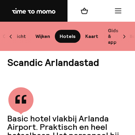
Home
Winkelmand
Menu
Sto
Gids
Overzicht
Wijken
Hotels
Kaart
&
Bl
Scroll naar links
Scrol
app
Best
Scandic Arlandastad
Bekijk alle
bes
Reis
Basic hotel vlakbij Arlanda
W
Airport. Praktisch en heel
Mij