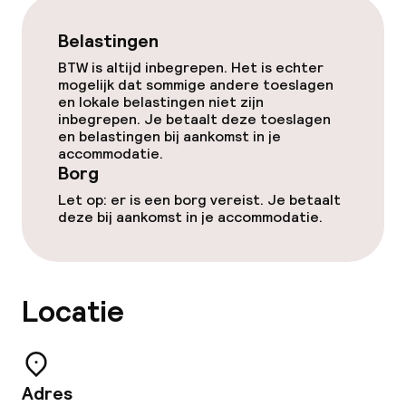
Entertainment
Belastingen
BTW is altijd inbegrepen. Het is echter
Gratis wifi
mogelijk dat sommige andere toeslagen
en lokale belastingen niet zijn
inbegrepen. Je betaalt deze toeslagen
Eet- en drinkgelegenheden
en belastingen bij aankomst in je
accommodatie.
Borg
Bar
Let op: er is een borg vereist. Je betaalt
deze bij aankomst in je accommodatie.
Eet- en drinkdiensten
Ontbijtbuffet
Locatie
Vroeg ontbijt
Dieetopties
Adres