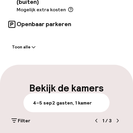
(buiten)
Mogelijk extra kosten
Openbaar parkeren
Welkom
Toon alle
Receptie: 24 uur geopend
Laat uitchecken mogelijk
Meertalige medewerkers
Bekijk de kamers
Bagageruimte
4–5 sep
2 gasten, 1 kamer
Parkeren & mobiliteit
Filter
1
/
3
Parkeergelegenheid op eigen terrein