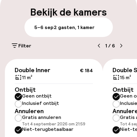
Parkeren & mobiliteit
Bekijk de kamers
Parkeergelegenheid op eigen terrein
5–6 sep
2 gasten, 1 kamer
(buiten)
Mogelijk extra kosten
Filter
1
/
6
Openbaar parkeren
€ 184
Fietsverhuur
Double Inner
Double 
€ 184
11 m²
15 m²
Fietsen beschikbaar
Ontbijt
Ontbijt
Geen ontbijt
Geen o
Inclusief ontbijt
Inclusi
Toegankelijkheid
Annuleren
Annuler
Gratis annuleren
Gratis 
Overal rolstoeltoegankelijk
Tot 4 september 2026 om 21:59
Tot 4 s
Niet-terugbetaalbaar
Niet-t
Lift