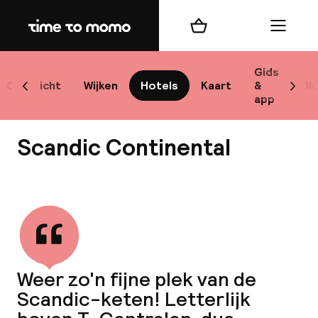
Home
Winkelmand
Menu
Sto
Gids
Overzicht
Wijken
Hotels
Kaart
&
Bl
Scroll naar links
Scrol
app
Best
Scandic Continental
Bekijk alle
bes
Reis
Weer zo'n fijne plek van de
W
Scandic-keten! Letterlijk
Mij