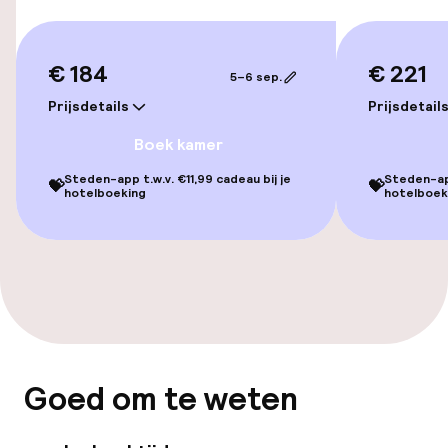
Zwemmen & wellness
€ 184
€ 221
5–6 sep.
Fitnessruimte / gym
Prijsdetails
Prijsdetail
Boek kamer
Entertainment
Steden-app t.w.v. €11,99 cadeau bij je
Steden-app
💝
💝
hotelboeking
hotelboek
Gratis wifi
Zonneterras
Eet- en drinkgelegenheden
Restaurant
Goed om te weten
Bar