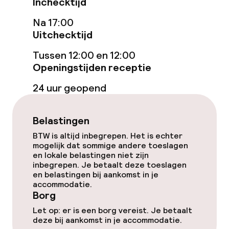
Inchecktijd
Na 17:00
Schoonmaakvoorzieningen
Uitchecktijd
Wasservice
Tussen 12:00 en 12:00
Openingstijden receptie
Zakelijke faciliteiten
24 uur geopend
Conferentieruimte
Belastingen
Vergaderruimte
BTW is altijd inbegrepen. Het is echter
mogelijk dat sommige andere toeslagen
en lokale belastingen niet zijn
inbegrepen. Je betaalt deze toeslagen
Beleid
en belastingen bij aankomst in je
accommodatie.
Borg bij aankomst
Borg
Let op: er is een borg vereist. Je betaalt
Overal rookvrij
deze bij aankomst in je accommodatie.