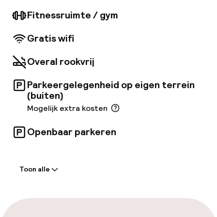
bar op het dak. Aan de andere kant, als ze
willen, kunnen ze een work-out doen in de
Fitnessruimte / gym
sportschool. Er zijn locaties om vergaderingen
en conferenties te organiseren. Na een drukke
Gratis wifi
en leuke dag verwelkomen de kamers reizigers
met rustgevende kleuren en met alle
Overal rookvrij
essentiële voorzieningen die nodig zijn voor
een comfortabel en onvergetelijk verblijf.
Parkeergelegenheid op eigen terrein
(buiten)
Mogelijk extra kosten
Openbaar parkeren
Welkom
Toon alle
Receptie: 24 uur geopend
Bagageruimte