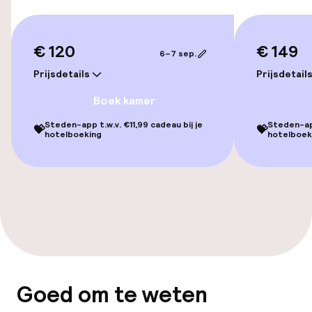
Zwemmen & wellness
€ 120
€ 149
6–7 sep.
Fitnessruimte / gym
Prijsdetails
Prijsdetail
Boek kamer
Entertainment
Steden-app t.w.v. €11,99 cadeau bij je
Steden-app
💝
💝
hotelboeking
hotelboek
Gratis wifi
Zonneterras
Eet- en drinkgelegenheden
Restaurant
Goed om te weten
Bar