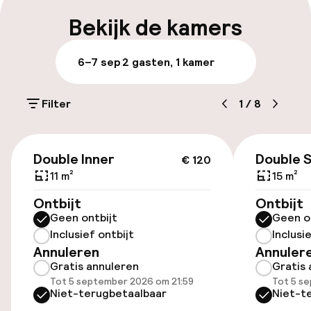
Parkeren & mobiliteit
Bekijk de kamers
Parkeergelegenheid op eigen terrein
6–7 sep
2 gasten, 1 kamer
(buiten)
Mogelijk extra kosten
Filter
1
/
8
Openbaar parkeren
€ 120
Fietsverhuur
Double Inner
Double 
€ 120
11 m²
15 m²
Fietsen beschikbaar
Ontbijt
Ontbijt
Geen ontbijt
Geen o
Inclusief ontbijt
Inclusi
Toegankelijkheid
Annuleren
Annuler
Gratis annuleren
Gratis 
Overal rolstoeltoegankelijk
Tot 5 september 2026 om 21:59
Tot 5 s
Niet-terugbetaalbaar
Niet-t
Lift