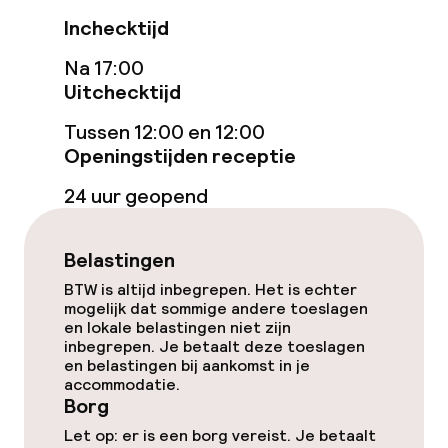
Inchecktijd
Schoonmaakvoorzieningen
Na 17:00
Uitchecktijd
Wasservice
Tussen 12:00 en 12:00
Openingstijden receptie
Zakelijke faciliteiten
24 uur geopend
Conferentieruimte
Belastingen
Vergaderruimte
BTW is altijd inbegrepen. Het is echter
mogelijk dat sommige andere toeslagen
en lokale belastingen niet zijn
Beleid
inbegrepen. Je betaalt deze toeslagen
en belastingen bij aankomst in je
Borg bij aankomst
accommodatie.
Borg
Overal rookvrij
Let op: er is een borg vereist. Je betaalt