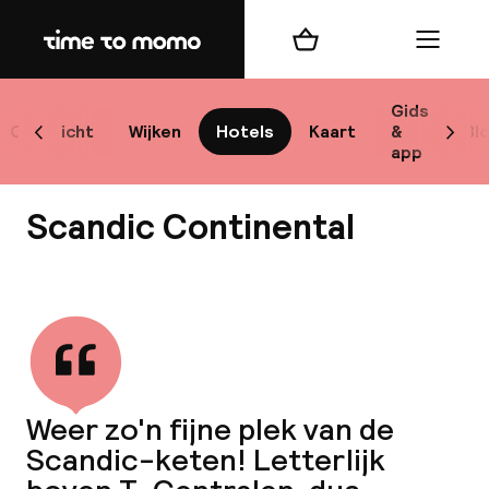
Home
Winkelmand
Menu
Sto
Gids
Overzicht
Wijken
Hotels
Kaart
&
Bl
Scroll naar links
Scrol
app
Best
Scandic Continental
Bekijk alle
bes
Reis
Weer zo'n fijne plek van de
W
Scandic-keten! Letterlijk
Mij