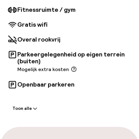
bar op het dak. Aan de andere kant, als ze
willen, kunnen ze een work-out doen in de
Fitnessruimte / gym
sportschool. Er zijn locaties om vergaderingen
en conferenties te organiseren. Na een drukke
Gratis wifi
en leuke dag verwelkomen de kamers reizigers
met rustgevende kleuren en met alle
Overal rookvrij
essentiële voorzieningen die nodig zijn voor
een comfortabel en onvergetelijk verblijf.
Parkeergelegenheid op eigen terrein
(buiten)
Mogelijk extra kosten
Openbaar parkeren
Welkom
Toon alle
Receptie: 24 uur geopend
Bagageruimte