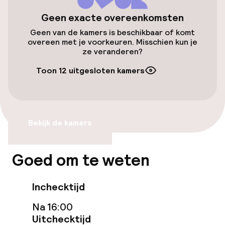
Geen exacte overeenkomsten
Gratis wifi
Geen van de kamers is beschikbaar of komt
overeen met je voorkeuren. Misschien kun je
ze veranderen?
Eet- en drinkdiensten
Toon 12 uitgesloten kamers
Ontbijtbuffet
Schoonmaakvoorzieningen
Bekijk de kamers
Wasservice
Goed om te weten
Zakelijke faciliteiten
Inchecktijd
Conferentieruimte
Na 16:00
Uitchecktijd
Vergaderruimte