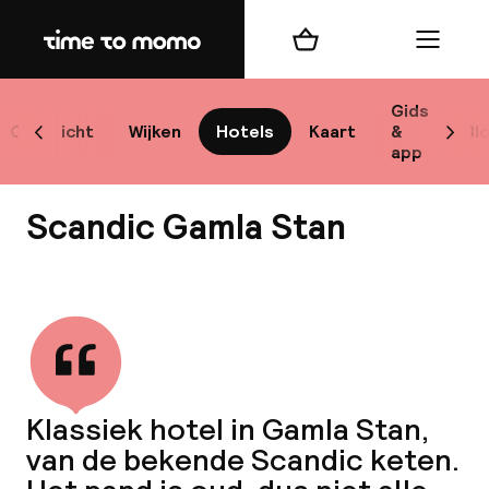
Home
Winkelmand
Menu
Sto
Gids
Overzicht
Wijken
Hotels
Kaart
&
Bl
Scroll naar links
Scrol
app
Best
Scandic Gamla Stan
Bekijk alle
bes
Reis
Klassiek hotel in Gamla Stan,
W
van de bekende Scandic keten.
Mij