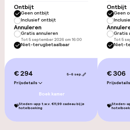
Ontbijt
Ontbijt
Gratis wifi
Geen ontbijt
Geen o
Inclusief ontbijt
Inclusi
Annuleren
Annuler
Eet- en drinkdiensten
Gratis annuleren
Gratis 
Tot 5 september 2026 om 16:00
Tot 5 s
Niet-terugbetaalbaar
Niet-t
Ontbijtbuffet
Schoonmaakvoorzieningen
€ 294
€ 306
5–6 sep.
Wasservice
Prijsdetails
Prijsdetail
Boek kamer
Zakelijke faciliteiten
Steden-app t.w.v. €11,99 cadeau bij je
Steden-app
💝
💝
hotelboeking
hotelboek
Conferentieruimte
Vergaderruimte