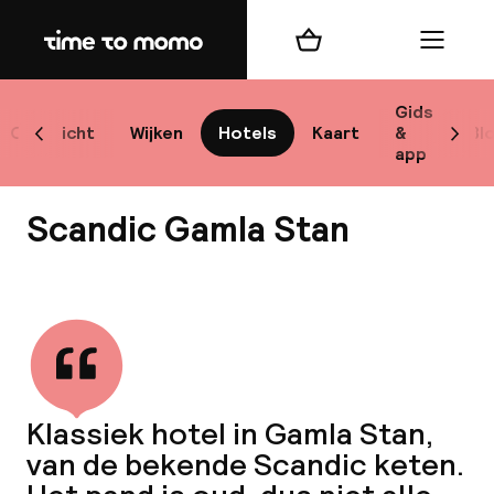
Home
Winkelmand
Menu
Sto
Gids
Overzicht
Wijken
Hotels
Kaart
&
Bl
Scroll naar links
Scrol
app
Best
Scandic Gamla Stan
Bekijk alle
bes
Reis
Klassiek hotel in Gamla Stan,
W
van de bekende Scandic keten.
Mij