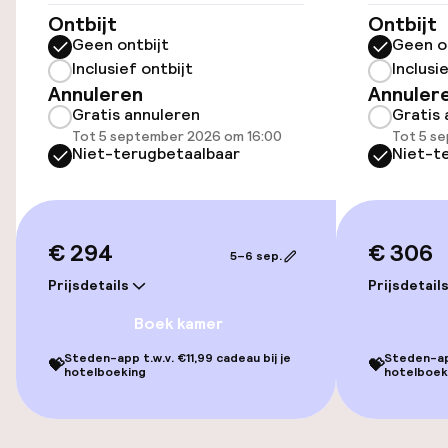
Ontbijt
Ontbijt
Gratis wifi
Geen ontbijt
Geen o
Inclusief ontbijt
Inclusi
Annuleren
Annuler
Eet- en drinkdiensten
Gratis annuleren
Gratis 
Tot 5 september 2026 om 16:00
Tot 5 s
Niet-terugbetaalbaar
Niet-t
Ontbijtbuffet
Schoonmaakvoorzieningen
€ 294
€ 306
5–6 sep.
Wasservice
Prijsdetails
Prijsdetail
Boek kamer
Zakelijke faciliteiten
Steden-app t.w.v. €11,99 cadeau bij je
Steden-app
💝
💝
hotelboeking
hotelboek
Conferentieruimte
Vergaderruimte