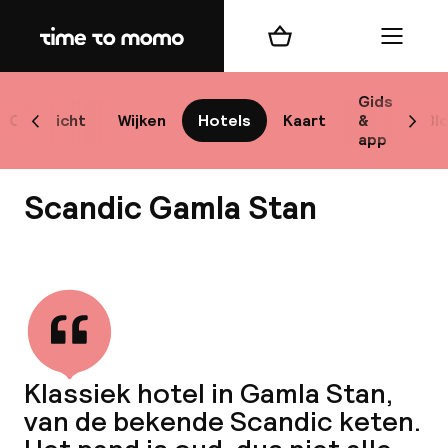
Home
Winkelmand
Menu
Sto
Gids
Overzicht
Wijken
Hotels
Kaart
&
Bl
Scroll naar links
Scrol
app
Best
Scandic Gamla Stan
Bekijk alle
bes
Reis
Klassiek hotel in Gamla Stan,
W
van de bekende Scandic keten.
Mij