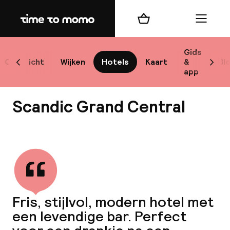
Home
Winkelmand
Menu
Sto
Gids
Overzicht
Wijken
Hotels
Kaart
&
Bl
Scroll naar links
Scrol
app
Best
Scandic Grand Central
Bekijk alle
bes
Reis
Fris, stijlvol, modern hotel met
W
een levendige bar. Perfect
Mij