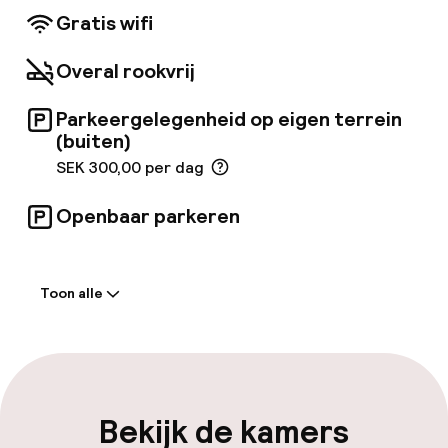
van de vergaderfaciliteiten, ideaal voor het
Gratis wifi
hosten van elk soort evenement. De gezellige
kamers zijn smaakvol ingericht in rustgevende
Overal rookvrij
tinten om een charmante sfeer te creëren
waarin je helemaal tot rust kunt komen.
Parkeergelegenheid op eigen terrein
(buiten)
SEK 300,00 per dag
Openbaar parkeren
Welkom
Toon alle
Receptie: 24 uur geopend
Meertalige medewerkers
Bagageruimte
Bekijk de kamers