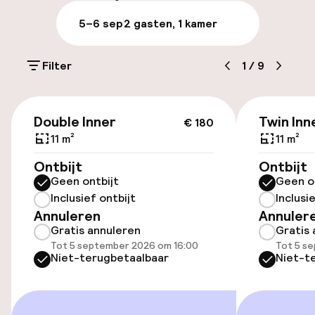
Parkeren & mobiliteit
5–6 sep
2 gasten, 1 kamer
Parkeergelegenheid op eigen terrein
(buiten)
Filter
1
/
9
SEK 300,00 per dag
€ 180
Openbaar parkeren
Double Inner
Twin Inn
€ 180
11 m²
11 m²
Ontbijt
Ontbijt
Toegankelijkheid
Geen ontbijt
Geen o
Inclusief ontbijt
Inclusi
Overal rolstoeltoegankelijk
Annuleren
Annuler
Gratis annuleren
Gratis 
Lift
Tot 5 september 2026 om 16:00
Tot 5 s
Niet-terugbetaalbaar
Niet-t
Zwemmen & wellness