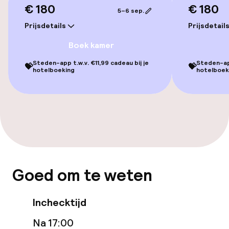
Fitnessruimte / gym
€ 180
€ 180
5–6 sep.
Prijsdetails
Prijsdetail
Entertainment
Boek kamer
Gratis wifi
Steden-app t.w.v. €11,99 cadeau bij je
Steden-app
💝
💝
hotelboeking
hotelboek
Eet- en drinkgelegenheden
Restaurant
Bar
Goed om te weten
Eet- en drinkdiensten
Inchecktijd
Lunch à la carte
Na 17:00
Diner à la carte