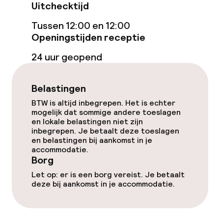
Uitchecktijd
Tussen 12:00 en 12:00
Schoonmaakvoorzieningen
Openingstijden receptie
Wasservice
24 uur geopend
Belastingen
Zakelijke faciliteiten
BTW is altijd inbegrepen. Het is echter
Conferentieruimte
mogelijk dat sommige andere toeslagen
en lokale belastingen niet zijn
inbegrepen. Je betaalt deze toeslagen
Vergaderruimte
en belastingen bij aankomst in je
accommodatie.
Borg
Beleid
Let op: er is een borg vereist. Je betaalt
deze bij aankomst in je accommodatie.
Borg bij aankomst
Overal rookvrij