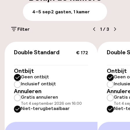
Parkeren & mobiliteit
4–5 sep
2 gasten, 1 kamer
Openbaar parkeren
Filter
1
/
3
Toegankelijkheid
€ 172
Double Standard
Double 
€ 172
Overal rolstoeltoegankelijk
Lift
Ontbijt
Ontbijt
Geen ontbijt
Geen o
Inclusief ontbijt
Inclusi
Zwemmen & wellness
Annuleren
Annuler
Gratis annuleren
Gratis 
Fitnessruimte / gym
Tot 4 september 2026 om 16:00
Tot 4 s
Niet-terugbetaalbaar
Niet-t
Entertainment