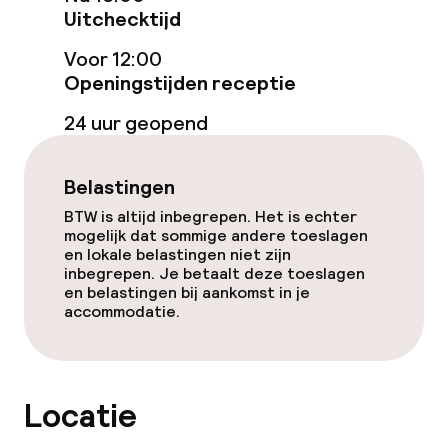
Uitchecktijd
Schoonmaakvoorzieningen
Voor 12:00
Openingstijden receptie
Wasservice
24 uur geopend
Zakelijke faciliteiten
Belastingen
Conferentieruimte
BTW is altijd inbegrepen. Het is echter
mogelijk dat sommige andere toeslagen
Vergaderruimte
en lokale belastingen niet zijn
inbegrepen. Je betaalt deze toeslagen
en belastingen bij aankomst in je
accommodatie.
Beleid
Overal rookvrij
Locatie
Uitsluitend volwassenen