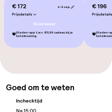
€ 172
€ 196
Gratis wifi
4–5 sep.
Prijsdetails
Prijsdetail
Eet- en drinkgelegenheden
Boek kamer
Steden-app t.w.v. €11,99 cadeau bij je
Steden-app
💝
💝
Restaurant
hotelboeking
hotelboek
Bar
Eet- en drinkdiensten
Ontbijtbuffet
Goed om te weten
Dieetopties
Inchecktijd
Vegetarische opties
Na 15:00