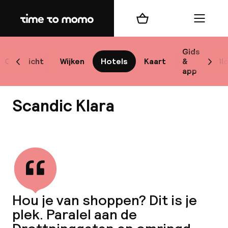
Home
Winkelmand
Menu
Sto
Gids
Overzicht
Wijken
Hotels
Kaart
&
Bl
Scroll naar links
Scrol
app
Best
Scandic Klara
Bekijk alle
bes
Reis
Hou je van shoppen? Dit is je
W
plek. Paralel aan de
Mij