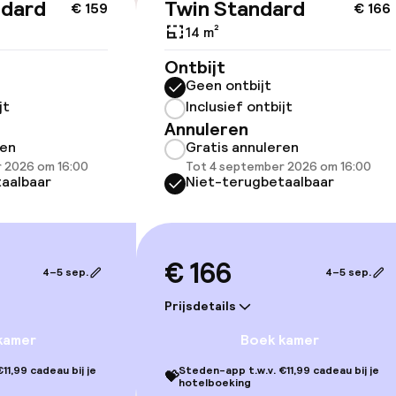
ndard
Twin Standard
€ 159
€ 166
ltoegankelijk
14 m²
Ontbijt
Geen ontbijt
jt
Inclusief ontbijt
Annuleren
ren
Gratis annuleren
 2026 om 16:00
Tot 4 september 2026 om 16:00
aalbaar
Niet-terugbetaalbaar
gelegenheden
€ 166
4–5 sep.
4–5 sep.
Prijsdetails
kamer
Boek kamer
11,99 cadeau bij je
Steden-app t.w.v. €11,99 cadeau bij je
💝
hotelboeking