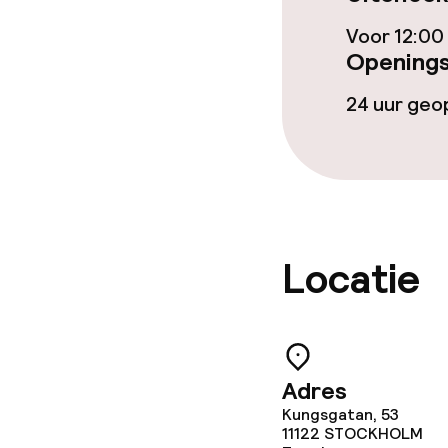
Voor 12:00
Openings
Zakelijke facili
24 uur ge
Vergaderruim
Beleid
Overal rookvri
Locatie
Adres
Kungsgatan, 53
11122
STOCKHOLM