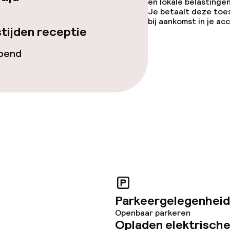
en lokale belastingen
Je betaalt deze toe
bij aankomst in je a
tijden receptie
teiten
opend
te
j
Parkeergelegenheid
Openbaar parkeren
Opladen elektrische