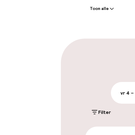
Toon alle
Receptie: 24 
Vroeg incheck
Laat uitcheck
Parkeren & mob
Openbaar par
vr 4 –
Fietsverhuur
Filter
Toegankelijkhe