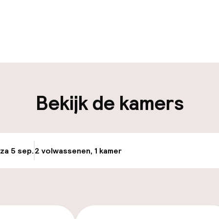
uur geopend
Meertalige med
en mogelijk
Bagageruimte
en mogelijk
Bekijk de kamers
iliteit
keren
 za 5 sep.
2 volwassenen, 1 kamer
Update beschikba
id