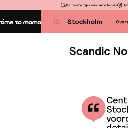
De beste tips
van onze locals
Ho
Stockholm
Overz
Home
Scandic No
Centr
Stock
voord
detai