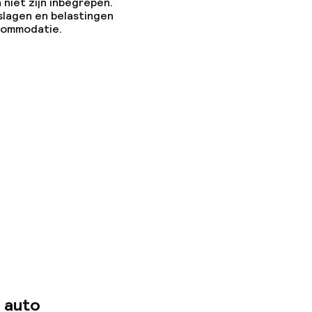
 niet zijn inbegrepen.
slagen en belastingen
ccommodatie.
 auto