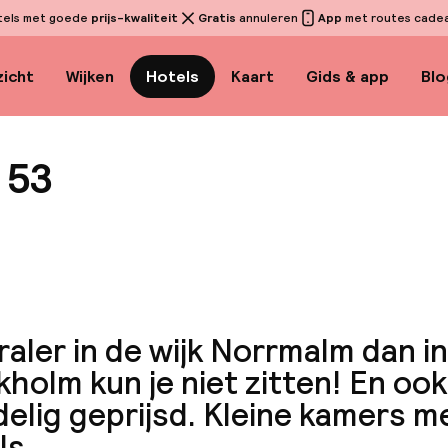
tels met goede
prijs-kwaliteit
Gratis
annuleren
App
met routes cadeau
icht
Wijken
Hotels
Kaart
Gids & app
Blo
 53
Bekijk 
aler in de wijk Norrmalm dan in
holm kun je niet zitten! En oo
elig geprijsd. Kleine kamers m
ls.