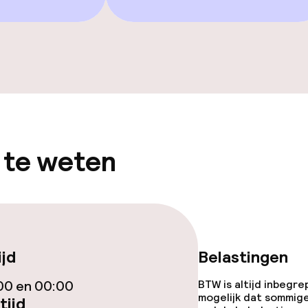
iensten
Diner à la carte
Vroeg ontbijt
 te weten
ties
opties
ijd
Belastingen
orzieningen
00 en 00:00
BTW is altijd inbegre
mogelijk dat sommig
tijd