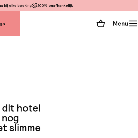
 bij elke boeking
100%
onafhankelijk
Menu
gs
Winkelmand
Bekijk de kamers
alle 59 foto’s
 dit hotel
k nog
et slimme