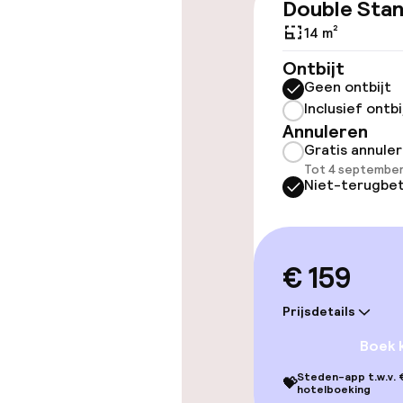
Double Sta
Overal rolstoe
14 m²
Lift
Ontbijt
Geen ontbijt
Inclusief ontbi
Annuleren
Entertainment
Gratis annule
Tot 4 september
Gratis wifi
Niet-terugbet
Eet- en drink
€ 159
Restaurant
Prijsdetails
Bar
Boek 
Steden-app t.w.v. €
💝
hotelboeking