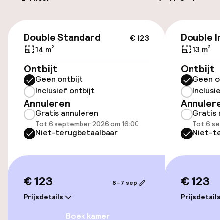
Parkeren & mobiliteit
€ 123
Openbaar parkeren
Double Standard
Double I
€ 123
14 m²
13 m²
Fietsverhuur
Ontbijt
Ontbijt
Geen ontbijt
Geen o
Inclusief ontbijt
Inclusi
Toegankelijkheid
Annuleren
Annuler
Gratis annuleren
Gratis 
Overal rolstoeltoegankelijk
Tot 6 september 2026 om 16:00
Tot 6 s
Niet-terugbetaalbaar
Niet-t
Lift
Entertainment
€ 123
€ 123
6–7 sep.
Gratis wifi
Prijsdetails
Prijsdetail
Boek kamer