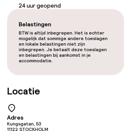
24 uur geopend
Glutenvrije opties
Belastingen
Vegetarische opties
BTW is altijd inbegrepen. Het is echter
mogelijk dat sommige andere toeslagen
en lokale belastingen niet zijn
Schoonmaakvoorzieningen
inbegrepen. Je betaalt deze toeslagen
en belastingen bij aankomst in je
Wasservice
accommodatie.
Zakelijke faciliteiten
Locatie
Vergaderruimte
Beleid
Adres
Kungsgatan, 53
Overal rookvrij
11122
STOCKHOLM