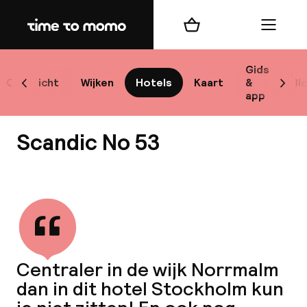
Home
Winkelmand
Menu
Sto
Gids
Overzicht
Wijken
Hotels
Kaart
&
Bl
Scroll naar links
Scrol
app
Best
Scandic No 53
Bekijk alle
bes
Reis
Centraler in de wijk Norrmalm
W
dan in dit hotel Stockholm kun
Mij