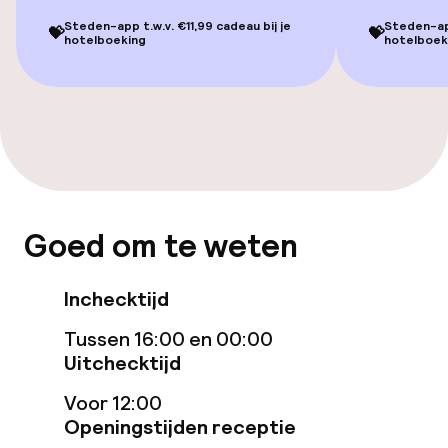
Eet- en drinkgelegenheden
Steden-app t.w.v. €11,99 cadeau bij je
Steden-app
💝
💝
hotelboeking
hotelboek
Restaurant
Bar
Eet- en drinkdiensten
Ontbijtbuffet
Goed om te weten
Lunchbuffet
Inchecktijd
Diner à la carte
Tussen 16:00 en 00:00
Uitchecktijd
Vroeg ontbijt
Voor 12:00
Openingstijden receptie
Dieetopties