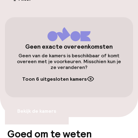
Parkeren & mobiliteit
Openbaar parkeren
Toegankelijkheid
Geen exacte overeenkomsten
Geen van de kamers is beschikbaar of komt
Overal rolstoeltoegankelijk
overeen met je voorkeuren. Misschien kun je
ze veranderen?
Lift
Toon 6 uitgesloten kamers
Voor toegankelijkheid
geoptimaliseerde kamers beschikbaar
Bekijk de kamers
Kamers
Voor toegankelijkheid
Goed om te weten
geoptimaliseerde kamers beschikbaar