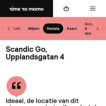
Home
Winkelmand
Menu
Sto
Gids
Overzicht
Wijken
Hotels
Kaart
&
Bl
Scroll naar links
Scrol
app
Best
Scandic Go,
Upplandsgatan 4
Bekijk alle
bes
Reis
W
Ideaal, de locatie van dit
Mij