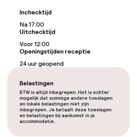
Inchecktijd
Entertainment
Na 17:00
Gratis wifi
Uitchecktijd
Voor 12:00
Eet- en drinkgelegenheden
Openingstijden receptie
24 uur geopend
Bar
Belastingen
Schoonmaakvoorzieningen
BTW is altijd inbegrepen. Het is echter
mogelijk dat sommige andere toeslagen
Wasservice
en lokale belastingen niet zijn
inbegrepen. Je betaalt deze toeslagen
en belastingen bij aankomst in je
accommodatie.
Beleid
Overal rookvrij