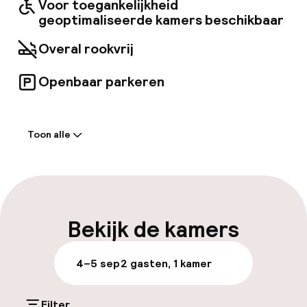
Voor toegankelijkheid
geoptimaliseerde kamers beschikbaar
Overal rookvrij
Openbaar parkeren
Welkom
Toon alle
Receptie: 24 uur geopend
Express check-in mogelijk
Express check-out mogelijk
Bekijk de kamers
Meertalige medewerkers
4–5 sep
2 gasten, 1 kamer
Bagageruimte
Filter